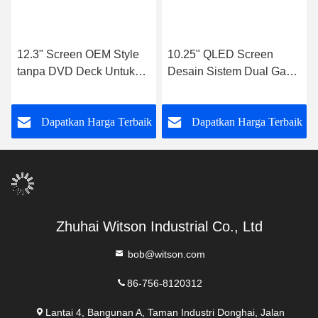
12.3" Screen OEM Style
10.25" QLED Screen
tanpa DVD Deck Untuk
Desain Sistem Dual Gaya
Range Rover Vogue V8
OEM Untuk Range Rover
L322 2002-2012 Mobil
Sport 2013-2020 Car
k
Dapatkan Harga Terbaik
Dapatkan Harga Terbaik
Stereo
Stereo
Zhuhai Witson Industrial Co., Ltd
bob@witson.com
86-756-8120312
Lantai 4, Bangunan A, Taman Industri Donghai, Jalan