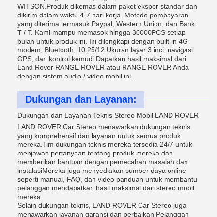
WITSON.Produk dikemas dalam paket ekspor standar dan
dikirim dalam waktu 4-7 hari kerja. Metode pembayaran
yang diterima termasuk Paypal, Western Union, dan Bank
T / T. Kami mampu memasok hingga 30000PCS setiap
bulan untuk produk ini. Ini dilengkapi dengan built-in 4G
modem, Bluetooth, 10.25/12.Ukuran layar 3 inci, navigasi
GPS, dan kontrol kemudi Dapatkan hasil maksimal dari
Land Rover RANGE ROVER atau RANGE ROVER Anda
dengan sistem audio / video mobil ini.
Dukungan dan Layanan:
Dukungan dan Layanan Teknis Stereo Mobil LAND ROVER
LAND ROVER Car Stereo menawarkan dukungan teknis
yang komprehensif dan layanan untuk semua produk
mereka.Tim dukungan teknis mereka tersedia 24/7 untuk
menjawab pertanyaan tentang produk mereka dan
memberikan bantuan dengan pemecahan masalah dan
instalasiMereka juga menyediakan sumber daya online
seperti manual, FAQ, dan video panduan untuk membantu
pelanggan mendapatkan hasil maksimal dari stereo mobil
mereka.
Selain dukungan teknis, LAND ROVER Car Stereo juga
menawarkan layanan garansi dan perbaikan.Pelanggan