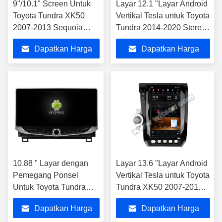
9"/10.1" Screen Untuk
Layar 12.1 "Layar Android
Toyota Tundra XK50
Vertikal Tesla untuk Toyota
2007-2013 Sequoia
Tundra 2014-2020 Stereo
XK60 2008 - 2017 Mobil
Multimedia Mobil
Dapatkan Harga
Dapatkan Harga
Multimedia Stereo
Terbaik
Terbaik
10.88 " Layar dengan
Layar 13.6 "Layar Android
Pemegang Ponsel
Vertikal Tesla untuk Toyota
Untuk Toyota Tundra
Tundra XK50 2007-2013
XK50 2007-2013
Sequoia XK60 2008 -
Dapatkan Harga
Dapatkan Harga
Sequoia XK60 2008 -
2017