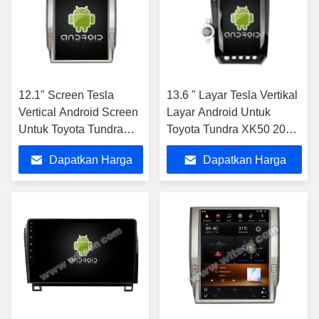
12.1" Screen Tesla
13.6 " Layar Tesla Vertikal
Vertical Android Screen
Layar Android Untuk
Untuk Toyota Tundra
Toyota Tundra XK50 2007-
2014-2020 Mobil
2013 Sequoia XK60 2008
Dapatkan Harga
Dapatkan Harga
Multimedia Stereo GPS
- 2017 Mobil Multimedia
Carplay Player
Stereo GPS Carplay
Terbaik
Terbaik
Player