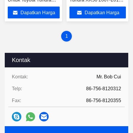
XK50 2007-2013
Sequoia XK60 2008 -
Dapatkan Harga
Dapatkan Harga
Sequoia XK60 2008 -
2017
2017
Terbaik
Terbaik
1
Kontak
Kontak:
Mr. Bob Cui
Telp:
86-756-8120312
Fax:
86-756-8120355