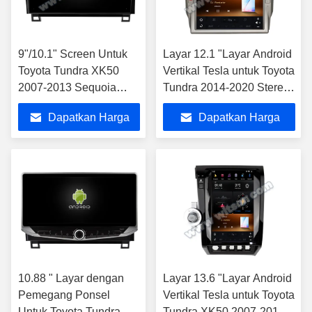
9"/10.1" Screen Untuk
Layar 12.1 "Layar Android
Toyota Tundra XK50
Vertikal Tesla untuk Toyota
2007-2013 Sequoia
Tundra 2014-2020 Stereo
XK60 2008 - 2017 Mobil
Multimedia Mobil
Dapatkan Harga
Dapatkan Harga
Multimedia Stereo
Terbaik
Terbaik
10.88 " Layar dengan
Layar 13.6 "Layar Android
Pemegang Ponsel
Vertikal Tesla untuk Toyota
Untuk Toyota Tundra
Tundra XK50 2007-2013