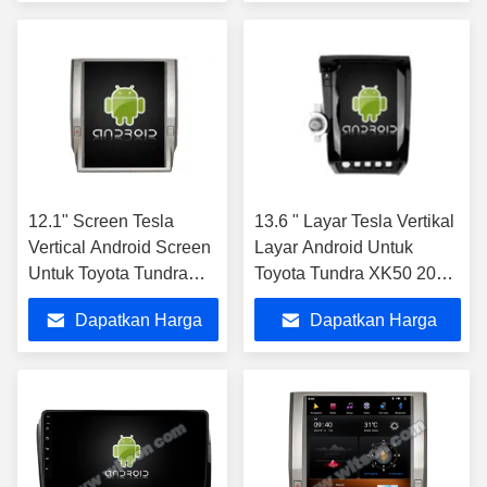
2017
Terbaik
Terbaik
12.1" Screen Tesla
13.6 " Layar Tesla Vertikal
Vertical Android Screen
Layar Android Untuk
Untuk Toyota Tundra
Toyota Tundra XK50 2007-
2014-2020 Mobil
2013 Sequoia XK60 2008
Dapatkan Harga
Dapatkan Harga
Multimedia Stereo GPS
- 2017 Mobil Multimedia
Carplay Player
Stereo GPS Carplay
Terbaik
Terbaik
Player