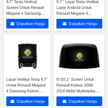
9.7'' Tesla Vertical
9.7 " Layar Tesla Vertikal
Screen Untuk Renault
Layar Android Untuk
Megane 4 Samsung
Renault Megane 4
Koleos Talisman 2016-
Samsung Koleos Talisman
Dapatkan Harga
Dapatkan Harga
2019 Car Player
2016-2019
Terbaik
Terbaik
Layar Vertikal Tesla 9.7''
9"/10.1" Screen Untuk
Untuk Renault Megane
Renault Koleos 2008-
4 Samsung Koleos
2016 Mobil Multimedia
Talisman 2016-2019
Stereo
Dapatkan Harga
Dapatkan Harga
Pemutar Multimedia