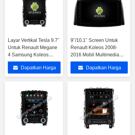
Layar Vertikal Tesla 9.7''
9"/10.1" Screen Untuk
Untuk Renault Megane
Renault Koleos 2008-
4 Samsung Koleos
2016 Mobil Multimedia
Talisman 2016-2019
Stereo
Dapatkan Harga
Dapatkan Harga
Pemutar Multimedia
Mobil Android
Terbaik
Terbaik