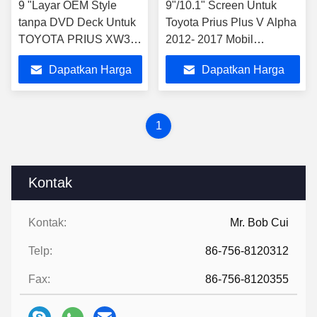
9 "Layar OEM Style
9"/10.1" Screen Untuk
tanpa DVD Deck Untuk
Toyota Prius Plus V Alpha
TOYOTA PRIUS XW30
2012- 2017 Mobil
Pengemudi tangan kiri
Multimedia Stereo
Dapatkan Harga
Dapatkan Harga
2009-2013 Mobil
Multimedia Stereo GPS
Terbaik
Terbaik
CarPlay Player
1
Kontak
Kontak:
Mr. Bob Cui
Telp:
86-756-8120312
Fax:
86-756-8120355