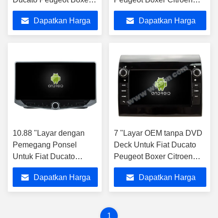
Citroen Jumper 2 2016-
Jumper 2 2006-2016
Dapatkan Harga
Dapatkan Harga
2022
Terbaik
Terbaik
10.88 "Layar dengan
7 "Layar OEM tanpa DVD
Pemegang Ponsel
Deck Untuk Fiat Ducato
Untuk Fiat Ducato
Peugeot Boxer Citroen
Peugeot Boxer Citroen
Jumper 2 2006-2016
Dapatkan Harga
Dapatkan Harga
Jumper 2 2016-2022
Terbaik
Terbaik
1