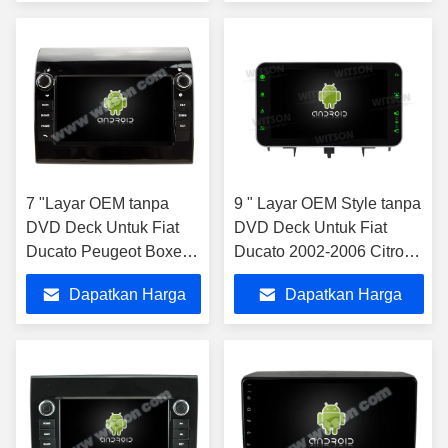
Terbaik
Terbaik
7 "Layar OEM tanpa
9 " Layar OEM Style tanpa
DVD Deck Untuk Fiat
DVD Deck Untuk Fiat
Ducato Peugeot Boxer
Ducato 2002-2006 Citroen
Citroen Jumper 2 2006-
Jumper Peugeot Boxer
Dapatkan Harga
Dapatkan Harga
2016
2002-2006 Mobil
Multimedia Stereo GPS
Terbaik
Terbaik
CarPlay Player