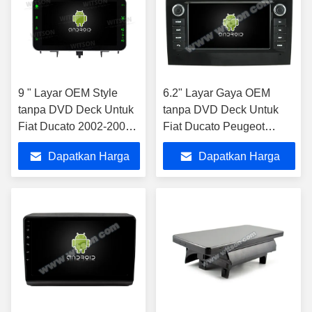
9 " Layar OEM Style
6.2" Layar Gaya OEM
tanpa DVD Deck Untuk
tanpa DVD Deck Untuk
Fiat Ducato 2002-2006
Fiat Ducato Peugeot
Citroen Jumper Peugeot
Boxer Citroen Jumper 2
Dapatkan Harga
Dapatkan Harga
Boxer 2002-2006 Mobil
2006-2016
Multimedia Stereo GPS
Terbaik
Terbaik
CarPlay Player