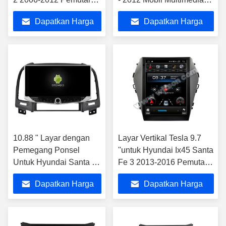
Multimedia Mobil
Stereo GPS CarPlay
Dapatkan Harga
Dapatkan Harga
Android
Player
Terbaik
Terbaik
10.88 " Layar dengan
Layar Vertikal Tesla 9.7
Pemegang Ponsel
''untuk Hyundai Ix45 Santa
Untuk Hyundai Santa Fe
Fe 3 2013-2016 Pemutar
2 2006 - 2012
Multimedia Mobil Android
Dapatkan Harga
Dapatkan Harga
Multimedia Stereo GPS
CarPlay Player
Terbaik
Terbaik