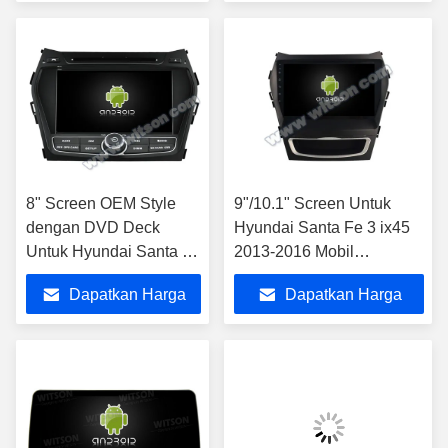
CarPlay Player
Terbaik
Terbaik
8" Screen OEM Style
9"/10.1" Screen Untuk
dengan DVD Deck
Hyundai Santa Fe 3 ix45
Untuk Hyundai Santa Fe
2013-2016 Mobil
3 IX45 2013-2016
Multimedia Stereo
Dapatkan Harga
Dapatkan Harga
Android Car Stereo
Terbaik
Terbaik