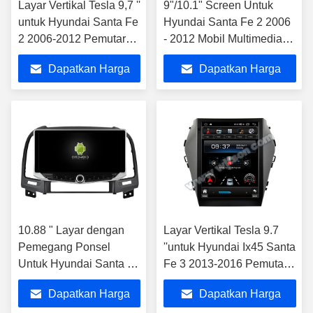
Layar Vertikal Tesla 9,7 ''
9"/10.1" Screen Untuk
untuk Hyundai Santa Fe
Hyundai Santa Fe 2 2006
2 2006-2012 Pemutar
- 2012 Mobil Multimedia
Multimedia Mobil
Stereo GPS CarPlay
Dapatkan Harga
Dapatkan Harga
Android
Player
Terbaik
Terbaik
10.88 " Layar dengan
Layar Vertikal Tesla 9.7
Pemegang Ponsel
''untuk Hyundai Ix45 Santa
Untuk Hyundai Santa Fe
Fe 3 2013-2016 Pemutar
2 2006 - 2012
Multimedia Mobil Android
Dapatkan Harga
Dapatkan Harga
Multimedia Stereo GPS