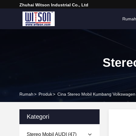
Zhuhai Witson Industrial Co., Ltd
Ruma
Stere
Rumah
>
Produk
>
Cina Stereo Mobil Kumbang Volkswagen
Kategori
Stereo Mobil AUDI
(47)