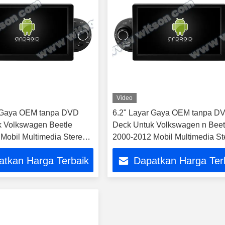
Video
r Gaya OEM tanpa DVD
6.2" Layar Gaya OEM tanpa D
 Volkswagen Beetle
Deck Untuk Volkswagen n Beet
Mobil Multimedia Stereo
2000-2012 Mobil Multimedia St
ay Player
GPS CarPlay Player ((TAS/TB
atkan Harga Terbaik
Dapatkan Harga Ter