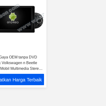
r Gaya OEM tanpa DVD
 Volkswagen n Beetle
Mobil Multimedia Stereo
y Player ((TAS/TB
atkan Harga Terbaik