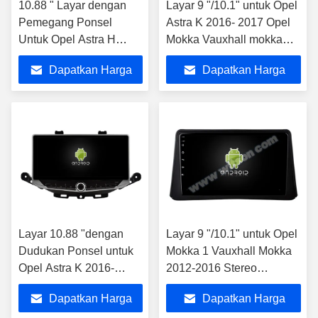
10.88 " Layar dengan
Layar 9 "/10.1" untuk Opel
Pemegang Ponsel
Astra K 2016- 2017 Opel
Untuk Opel Astra H
Mokka Vauxhall mokka
2006-2014 Multimedia
2016- 2018 ,Buick Verano
Dapatkan Harga
Dapatkan Harga
Stereo GPS CarPlay
GS 2015
Player
Terbaik
Terbaik
Layar 10.88 "dengan
Layar 9 "/10.1" untuk Opel
Dudukan Ponsel untuk
Mokka 1 Vauxhall Mokka
Opel Astra K 2016-
2012-2016 Stereo
2017, Opel Mokka
Multimedia Mobil
Dapatkan Harga
Dapatkan Harga
Vauxhall mokka 2016-