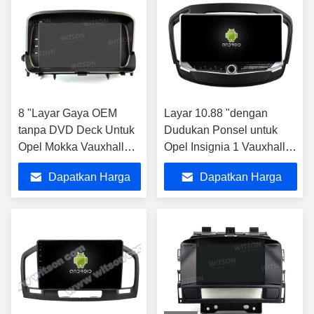
8 "Layar Gaya OEM
Layar 10.88 "dengan
tanpa DVD Deck Untuk
Dudukan Ponsel untuk
Opel Mokka Vauxhall
Opel Insignia 1 Vauxhall
Mokka 2012-2016 Mobil
Insignia Buick Regal
Dapatkan Harga
Dapatkan Harga
Stereo
2008- 2013 Stereo Mobil
Terbaik
Terbaik