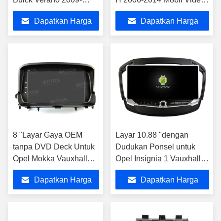
2015 Mobil Stereo
Sentuh QLED Multimedia
Dapatkan Harga
Dapatkan Harga
Stereo
Terbaik
Terbaik
8 "Layar Gaya OEM
Layar 10.88 "dengan
tanpa DVD Deck Untuk
Dudukan Ponsel untuk
Opel Mokka Vauxhall
Opel Insignia 1 Vauxhall
Mokka 2012-2016 Mobil
Insignia Buick Regal
Dapatkan Harga
Dapatkan Harga
Stereo
2008- 2013 Stereo Mobil
Terbaik
Terbaik