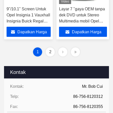
Video
9"/10.1" Screen Untuk
Layar 7 "gaya OEM tanpa
Opel Insignia 1 Vauxhall
dek DVD untuk Stereo
Insignia Buick Regal
Multimedia mobil Opel
2008- 2013 Mobil
Astra J Vauxhall Astra J
Dapatkan Harga
Dapatkan Harga
Multimedia Stereo
Buick
Terbaik
Terbaik
1
2
Kontak
Kontak:
Mr. Bob Cui
Telp:
86-756-8120312
Fax:
86-756-8120355