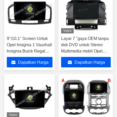
Video
9"/10.1" Screen Untuk
Layar 7 "gaya OEM tanpa
Opel Insignia 1 Vauxhall
dek DVD untuk Stereo
Insignia Buick Regal
Multimedia mobil Opel
2008- 2013 Mobil
Astra J Vauxhall Astra J
Dapatkan Harga
Dapatkan Harga
Multimedia Stereo
Buick
Terbaik
Terbaik
Video