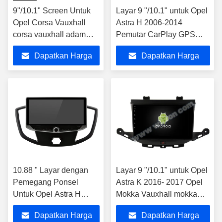
9"/10.1" Screen Untuk
Layar 9 "/10.1" untuk Opel
Opel Corsa Vauxhall
Astra H 2006-2014
corsa vauxhall adam
Pemutar CarPlay GPS
2015-2019 Opel Mobil
Stereo Multimedia Mobil
Dapatkan Harga
Dapatkan Harga
Multimedia Stereo
Terbaik
Terbaik
10.88 " Layar dengan
Layar 9 "/10.1" untuk Opel
Pemegang Ponsel
Astra K 2016- 2017 Opel
Untuk Opel Astra H
Mokka Vauxhall mokka
2006-2014 Multimedia
2016- 2018 ,Buick Verano
Dapatkan Harga
Dapatkan Harga
Stereo GPS CarPlay
GS 2015