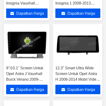
Insignia Vauxhall
Insignia 1 2008-2013
Insignia Buick Regal
Android Mobil Multimedia
Dapatkan Harga
Dapatkan Harga
2013-2017
Player
Terbaik
Terbaik
9"/10.1" Screen Untuk
12.3" Smart Ultra Wide
Opel Astra J Vauxhall
Screen Untuk Opel Astra
Buick Verano 2009-
H 2006-2014 Mobil Video
2015 Mobil Stereo
Sentuh QLED Multimedia
Dapatkan Harga
Dapatkan Harga
Stereo
Terbaik
Terbaik