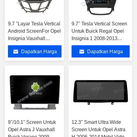
9.7 "Layar Tesla Vertical
9.7'' Tesla Vertical Screen
Android ScreenFor Opel
Untuk Buick Regal Opel
Insignia Vauxhall
Insignia 1 2008-2013
Insignia Buick Regal
Android Mobil Multimedia
Dapatkan Harga
Dapatkan Harga
2013-2017
Player
Terbaik
Terbaik
9"/10.1" Screen Untuk
12.3" Smart Ultra Wide
Opel Astra J Vauxhall
Screen Untuk Opel Astra
Buick Verano 2009-
H 2006-2014 Mobil Video