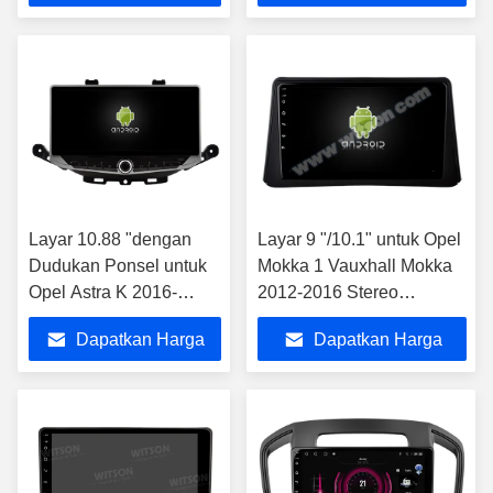
Player
Terbaik
Terbaik
Layar 10.88 "dengan
Layar 9 "/10.1" untuk Opel
Dudukan Ponsel untuk
Mokka 1 Vauxhall Mokka
Opel Astra K 2016-
2012-2016 Stereo
2017, Opel Mokka
Multimedia Mobil
Dapatkan Harga
Dapatkan Harga
Vauxhall mokka 2016-
2018
Terbaik
Terbaik