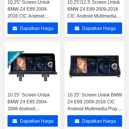
10.25'' Screen Untuk
10.25'/12.3' Screen Untuk
BMW Z4 E89 2009-
BMW Z4 E89 2009-2016
2016 CIC Android
CIC Android Multimedia
Multimedia Player
Player
Dapatkan Harga
Dapatkan Harga
Wireless Bluetooth &
HD Radio
Terbaik
Terbaik
10.25'' Screen Untuk
10.25'' Screen Untuk BMW
BMW Z4 E85 2004-
Z4 E89 2009-2016 CIC
2008 Android
Android Multimedia Player
Multimedia Player
Wireless Bluetooth & HD
Dapatkan Harga
Dapatkan Harga
Radio