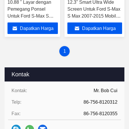
10.88 " Layar dengan
12.3" Smart Ultra Wide
Pemegang Ponsel
Screen Untuk Ford S-Max
Untuk Ford S-Max S
S Max 2007-2015 Mobil
Max 2007-2015
Video Sentuh QLED
Dapatkan Harga
Dapatkan Harga
Multimedia Stereo GPS
Stereo
CarPlay Player
Terbaik
Terbaik
1
Kontak
Kontak:
Mr. Bob Cui
Telp:
86-756-8120312
Fax:
86-756-8120355