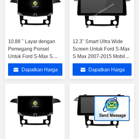
10.88 " Layar dengan
12.3" Smart Ultra Wide
Pemegang Ponsel
Screen Untuk Ford S-Max
Untuk Ford S-Max S
S Max 2007-2015 Mobil
Max 2007-2015
Video Sentuh QLED
Dapatkan Harga
Dapatkan Harga
Multimedia Stereo GPS
Stereo
CarPlay Player
Terbaik
Terbaik