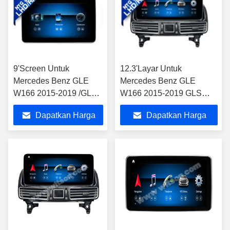
9'Screen Untuk
12.3'Layar Untuk
Mercedes Benz GLE
Mercedes Benz GLE
W166 2015-2019 /GLS
W166 2015-2019 GLS
X166 2016-2019
X166 2016-2019 NTG5.0
Dapatkan Harga
Dapatkan Harga
NTG5.0 Android
Android Multimedia Player
Multimedia Player
Terbaik
Terbaik