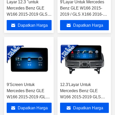
Layar 12.3 ''untuk
9'Layar Untuk Mercedes
Mercedes Benz GLE
Benz GLE W166 2015-
W166 2015-2019 GLS
2019 / GLS X166 2016-
X166 2016-2019
2019 NTG5.0
Dapatkan Harga
Dapatkan Harga
NTG5.0
Terbaik
Terbaik
9'Screen Untuk
12.3'Layar Untuk
Mercedes Benz GLE
Mercedes Benz GLE
W166 2015-2019 /GLS
W166 2015-2019 GLS
X166 2016-2019
X166 2016-2019 NTG5.0
Dapatkan Harga
Dapatkan Harga
NTG5.0 Android
Android Multimedia Player