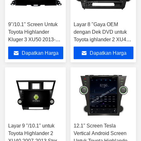
9"/10.1" Screen Untuk
Layar 8 "Gaya OEM
Toyota Highlander
dengan Dek DVD untuk
Kluger 3 XU50 2013-
Toyota ighlander 2 XU40
2019 Mobil Multimedia
2007-2013 Stereo Mobil
Dapatkan Harga
Dapatkan Harga
Stereo
Android
Terbaik
Terbaik
Layar 9 "/10.1" untuk
12.1" Screen Tesla
Toyota Highlander 2
Vertical Android Screen
XU40 2007-2013 Stereo
Untuk Toyota Highlander 2