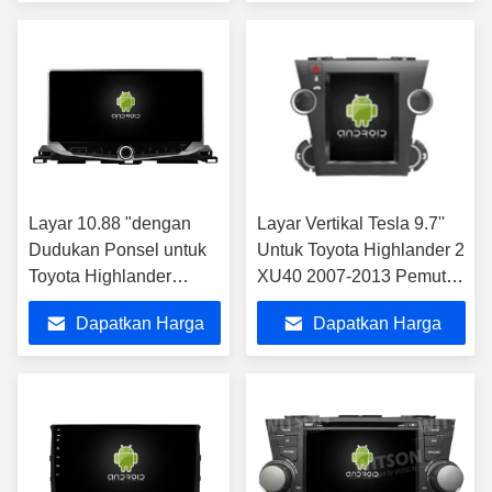
Multimedia Stereo
Terbaik
Terbaik
Layar 10.88 "dengan
Layar Vertikal Tesla 9.7''
Dudukan Ponsel untuk
Untuk Toyota Highlander 2
Toyota Highlander
XU40 2007-2013 Pemutar
Kluger 3 XU50 2013-
Multimedia Mobil Android
Dapatkan Harga
Dapatkan Harga
2019 Stereo Multimedia
Terbaik
Terbaik