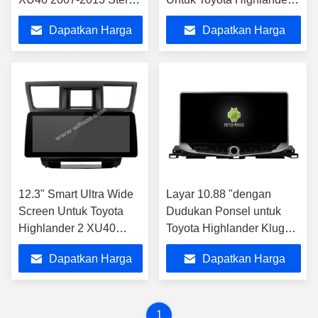
Multimedia Mobil
XU40 2007-2013 Mobil
Dapatkan Harga
Dapatkan Harga
Multimedia Stereo
Terbaik
Terbaik
12.3" Smart Ultra Wide
Layar 10.88 "dengan
Screen Untuk Toyota
Dudukan Ponsel untuk
Highlander 2 XU40
Toyota Highlander Kluger
2007-2013 Mobil QLED
3 XU50 2013-2019 Stereo
Dapatkan Harga
Dapatkan Harga
Multimedia Stereo
Multimedia
Terbaik
Terbaik
1