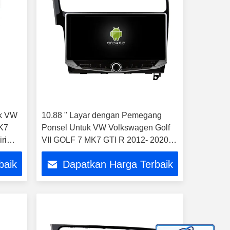
uk VW
10.88 " Layar dengan Pemegang
MK7
Ponsel Untuk VW Volkswagen Golf
ri
VII GOLF 7 MK7 GTI R 2012- 2020
Mobil Multimedia Stereo GPS CarPla
baik
Dapatkan Harga Terbaik