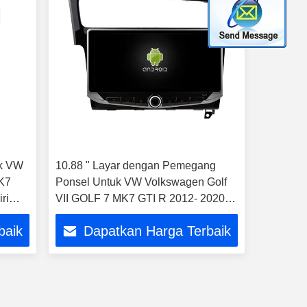
uk VW
10.88 " Layar dengan Pemegang
MK7
Ponsel Untuk VW Volkswagen Golf
ri
VII GOLF 7 MK7 GTI R 2012- 2020
Mobil Multimedia Stereo GPS CarPla
baik
Dapatkan Harga Terbaik