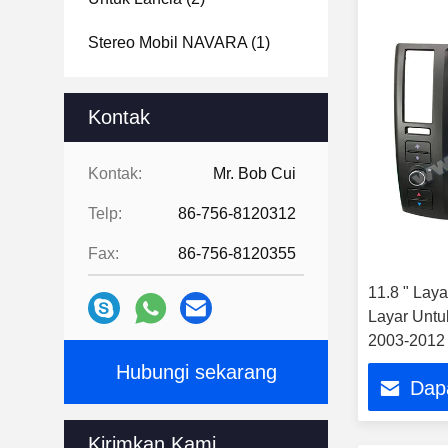
Stereo Mobil NAVARA
(1)
Kontak
Kontak:
Mr. Bob Cui
Telp:
86-756-8120312
Fax:
86-756-8120355
11.8 " Laya
Layar Untu
2003-2012 
GPS Carpla
Hubungi sekarang
Dap
Kirimkan Kami