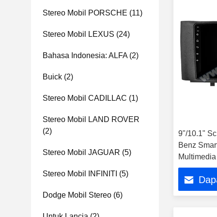
Stereo Mobil PORSCHE
(11)
Stereo Mobil LEXUS
(24)
Bahasa Indonesia: ALFA
(2)
Buick
(2)
Stereo Mobil CADILLAC
(1)
Stereo Mobil LAND ROVER
(2)
9"/10.1" S
Benz Smart
Stereo Mobil JAGUAR
(5)
Multimedia
Stereo Mobil INFINITI
(5)
Dap
Dodge Mobil Stereo
(6)
Untuk Lancia
(2)