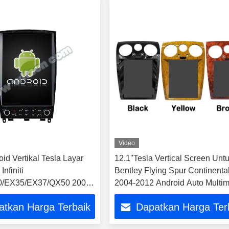
Video
id Vertikal Tesla Layar
12.1''Tesla Vertical Screen Unt
Infiniti
Bentley Flying Spur Continenta
/EX35/EX37/QX50 2007-
2004-2012 Android Auto Multi
o Mobil
Player
atkan Harga Terbaik
Dapatkan Harga Ter