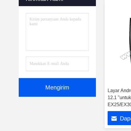
Mengirim
Layar Andro
12.1 "untuk 
EX25/EX30
2017 Stere
Dap