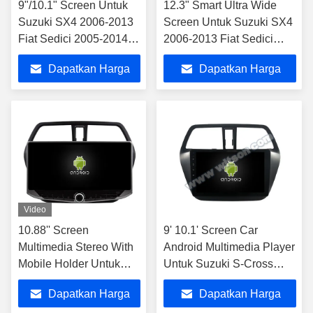
9"/10.1" Screen Untuk
12.3" Smart Ultra Wide
Suzuki SX4 2006-2013
Screen Untuk Suzuki SX4
Fiat Sedici 2005-2014
2006-2013 Fiat Sedici
Mobil Stereo
2005-2014 Mobil Stereo
Dapatkan Harga
Dapatkan Harga
Terbaik
Terbaik
Video
10.88'' Screen
9' 10.1' Screen Car
Multimedia Stereo With
Android Multimedia Player
Mobile Holder Untuk
Untuk Suzuki S-Cross
Suzuki SX4 2006-2013
SX4 2014-2017 2014 S
Dapatkan Harga
Dapatkan Harga
GPS CarPlay Player
Cross