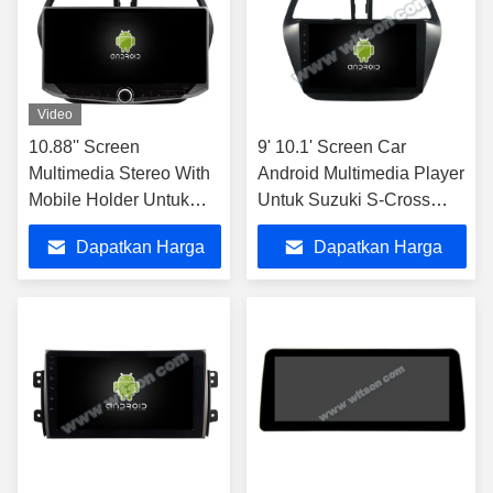
Video
10.88'' Screen
9' 10.1' Screen Car
Multimedia Stereo With
Android Multimedia Player
Mobile Holder Untuk
Untuk Suzuki S-Cross
Suzuki SX4 2006-2013
SX4 2014-2017 2014 S
Dapatkan Harga
Dapatkan Harga
GPS CarPlay Player
Cross
Multimed
Terbaik
Terbaik