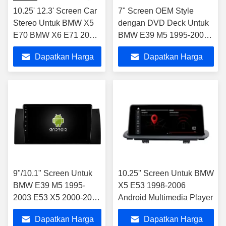
10.25' 12.3' Screen Car
7" Screen OEM Style
Stereo Untuk BMW X5
dengan DVD Deck Untuk
E70 BMW X6 E71 2007-
BMW E39 M5 1995-2003
2010 CCC Android
E53 X5 2000-2007
Dapatkan Harga
Dapatkan Harga
Multimedia Player
Android Car Stereo
Terbaik
Terbaik
9"/10.1" Screen Untuk
10.25'' Screen Untuk BMW
BMW E39 M5 1995-
X5 E53 1998-2006
2003 E53 X5 2000-2007
Android Multimedia Player
1995-2003 M5 2000-
Dapatkan Harga
Dapatkan Harga
2007 X5 2000-2007 E53