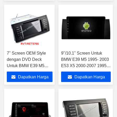
CarPlay Player
Terbaik
Terbaik
7" Screen OEM Style
9"/10.1" Screen Untuk
dengan DVD Deck
BMW E39 M5 1995- 2003
Untuk BMW E39 M5
E53 X5 2000-2007 1995-
1995-2003 E53 X5
2003 M5 2000-2007 X5
Dapatkan Harga
Dapatkan Harga
2000-2007 Android Car
2000-2007 E53
Stereo
Terbaik
Terbaik