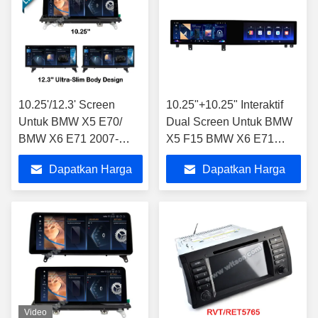
10.25'/12.3' Screen
10.25"+10.25" Interaktif
Untuk BMW X5 E70/
Dual Screen Untuk BMW
BMW X6 E71 2007-
X5 F15 BMW X6 E71
2010 CCC Android
2014-2019 Mobil
Dapatkan Harga
Dapatkan Harga
Multimedia Player
Multimedia Stereo GPS
CarPlay Player
Terbaik
Terbaik
Video