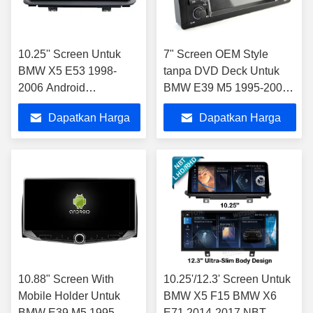
10.25'' Screen Untuk
7" Screen OEM Style
BMW X5 E53 1998-
tanpa DVD Deck Untuk
2006 Android
BMW E39 M5 1995-2003
Multimedia Player
E53 X5 2000-2007
Dapatkan Harga
Dapatkan Harga
Terbaik
Terbaik
10.88" Screen With
10.25'/12.3' Screen Untuk
Mobile Holder Untuk
BMW X5 F15 BMW X6
BMW E39 M5 1995-
E71 2014-2017 NBT