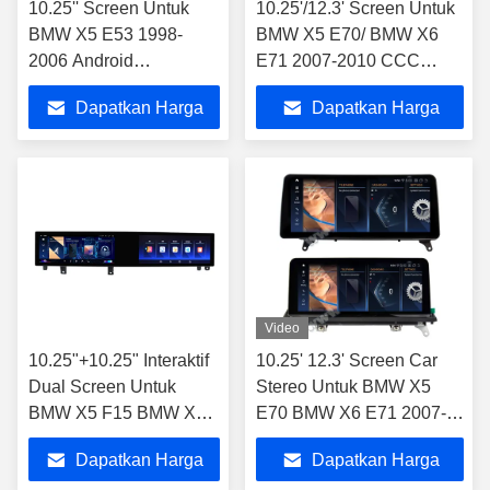
10.25'' Screen Untuk
10.25'/12.3' Screen Untuk
BMW X5 E53 1998-
BMW X5 E70/ BMW X6
2006 Android
E71 2007-2010 CCC
Multimedia Player
Android Multimedia Player
Dapatkan Harga
Dapatkan Harga
Terbaik
Terbaik
Video
10.25"+10.25" Interaktif
10.25' 12.3' Screen Car
Dual Screen Untuk
Stereo Untuk BMW X5
BMW X5 F15 BMW X6
E70 BMW X6 E71 2007-
E71 2014-2019 Mobil
2010 CCC Android
Dapatkan Harga
Dapatkan Harga
Multimedia Stereo GPS
Multimedia Player