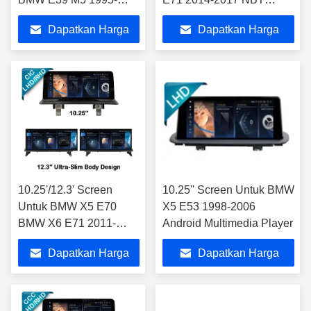
2003 E53 X5 2000-2007
Android Multimedia Player
Dapatkan Harga
Dapatkan Harga
1995-2003 M5 2000-
2007
Terbaik
Terbaik
10.25'/12.3' Screen
10.25'' Screen Untuk BMW
Untuk BMW X5 E70
X5 E53 1998-2006
BMW X6 E71 2011-
Android Multimedia Player
2014 CIC Android
Dapatkan Harga
Dapatkan Harga
Multimedia Player
Terbaik
Terbaik