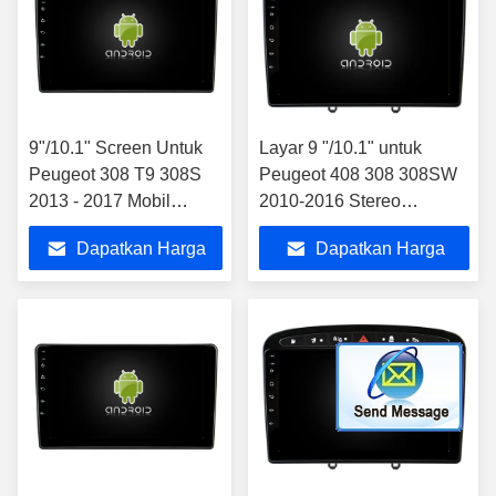
9"/10.1" Screen Untuk
Layar 9 "/10.1" untuk
Peugeot 308 T9 308S
Peugeot 408 308 308SW
2013 - 2017 Mobil
2010-2016 Stereo
Multimedia Stereo
Multimedia Mobil
Dapatkan Harga
Dapatkan Harga
Terbaik
Terbaik