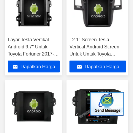
Layar Tesla Vertikal
12.1" Screen Tesla
Android 9.7" Untuk
Vertical Android Screen
Toyota Fortuner 2017-
Untuk Untuk Toyota
2022 Sistem Multimedia
Fortuner Hilux 2004-2015
Dapatkan Harga
Dapatkan Harga
Stereo Mobil GPS
AUTO A/C Car Multimedia
Carplay Player
Stereo GPS Carplay
Terbaik
Terbaik
Player