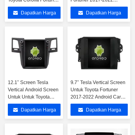
Estima Innova Vios
Sistem Multimedia Stereo
Dapatkan Harga
Dapatkan Harga
Mobil GPS Carplay Player
Terbaik
Terbaik
12.1" Screen Tesla
9.7'' Tesla Vertical Screen
Vertical Android Screen
Untuk Toyota Fortuner
Untuk Untuk Toyota
2017-2022 Android Car
Fortuner Hilux 2004-
Multimedia Player
Dapatkan Harga
Dapatkan Harga
2015 AUTO A/C Car
Multimedia Stereo GPS
Terbaik
Terbaik
Carplay Player