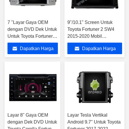
7 "Layar Gaya OEM
9"/10.1" Screen Untuk
dengan DVD Dek Untuk
Toyota Fortuner 2 SW4
Untuk Toyota Fortuner 1
2015-2020 Mobil
AN50 AN60 HILUX
Multimedia Stereo
Dapatkan Harga
Dapatkan Harga
Revo Vigo 2008- 2014
Terbaik
Terbaik
Layar 8" Gaya OEM
Layar Tesla Vertikal
dengan Dek DVD Untuk
Android 9.7" Untuk Toyota
Toyota Corolla Fortuner
Fortuner 2017-2022