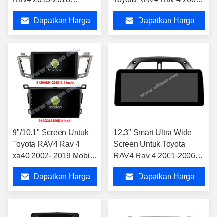
Android Mobil
2012 Android Mobil DVD
Dapatkan Harga
Dapatkan Harga
Multimedia Player
GPS Multimedia Stereo
Terbaik
Terbaik
9"/10.1" Screen Untuk
12.3" Smart Ultra Wide
Toyota RAV4 Rav 4
Screen Untuk Toyota
xa40 2002- 2019 Mobil
RAV4 Rav 4 2001-2006
Multimedia Stereo
Mobil Video Touch
Dapatkan Harga
Dapatkan Harga
Multimedia Stereo
Terbaik
Terbaik