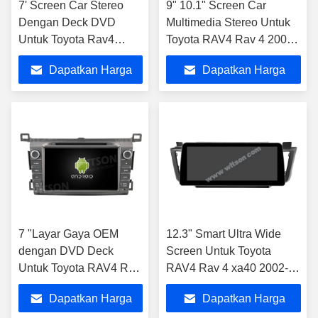
7' Screen Car Stereo
9" 10.1" Screen Car
Dengan Deck DVD
Multimedia Stereo Untuk
Untuk Toyota Rav4
Toyota RAV4 Rav 4 2006-
Corolla Vios Hilux
2012 GPS CarPlay Player
Dapatkan Harga
Dapatkan Harga
Terios Land Cruiser 100
Vanza Fortuner Prado
Terbaik
Terbaik
RunX
7 "Layar Gaya OEM
12.3" Smart Ultra Wide
dengan DVD Deck
Screen Untuk Toyota
Untuk Toyota RAV4 Rav
RAV4 Rav 4 xa40 2002-
4 xa40 2012-2019
2019 Car Stereo Player
Dapatkan Harga
Dapatkan Harga
Android Car Stereo