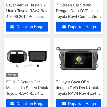
Layar Vertikal Tesla 9.7''
7' Screen Car Stereo
Untuk Toyota RAV4 Rav
Dengan Deck DVD Untuk
4 2006-2012 Pemutar
Toyota Rav4 Corolla Vios
Multimedia Mobil
Hilux Terios Land Cruiser
Dapatkan Harga
Dapatkan Harga
Android
100 Vanza Fortuner Prado
RunX
Terbaik
Terbaik
Video
9" 10.1" Screen Car
7 "Layar Gaya OEM
Multimedia Stereo Untuk
dengan DVD Deck Untuk
Toyota RAV4 Rav 4
Toyota RAV4 Rav 4 xa40
2006-2012 GPS
2012-2019 Android Car
Dapatkan Harga
Dapatkan Harga
CarPlay Player
Stereo