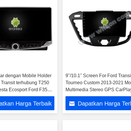
yar dengan Mobile Holder
9"/10.1" Screen For Ford Transi
 Transit terhubung T250
Tourneo Custom 2013-2021 Mo
esta Ecosport Ford F350
Multimedia Stereo GPS CarPla
 F750 2017-2023
Player
atkan Harga Terbaik
Dapatkan Harga Ter
 Stereo GPS CarPlay