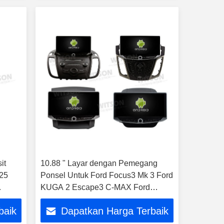
it
10.88 " Layar dengan Pemegang
025
Ponsel Untuk Ford Focus3 Mk 3 Ford
KUGA 2 Escape3 C-MAX Ford
EcoSport EcoSport Transit Courier
baik
Dapatkan Harga Terbaik
EcoSport Eco Sport Ford Fiesta MK7
2011-2019 Multimedia Stereo GPS