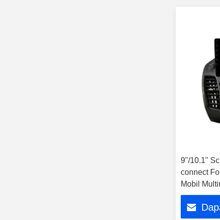
9"/10.1" Sc
connect Fo
Mobil Mult
CarPlay Pl
Dap