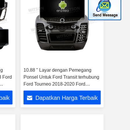
ng
10.88 " Layar dengan Pemegang
3 Ford
Ponsel Untuk Ford Transit terhubung
Ford Tourneo 2018-2020 Ford
ier
Explorer Polisi 2020-2024
baik
Dapatkan Harga Terbaik
a MK7
Multimedia Stereo GPS CarPlay
 GPS
Player