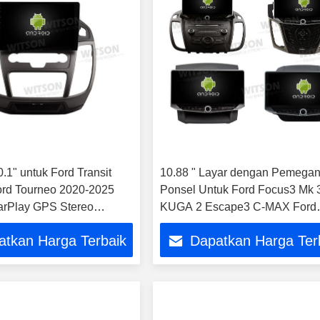
0.1" untuk Ford Transit
10.88 " Layar dengan Pemega
rd Tourneo 2020-2025
Ponsel Untuk Ford Focus3 Mk 
arPlay GPS Stereo
KUGA 2 Escape3 C-MAX Ford
 Mobil
EcoSport EcoSport Transit Cour
atkan Harga Terbaik
Dapatkan Harga Ter
EcoSport Eco Sport Ford Fiest
2011-2019 Multimedia Stereo
CarPlay Player