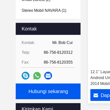
Stereo Mobil NAVARA
(1)
Kontak
Kontak:
Mr. Bob Cui
Telp:
86-756-8120312
Fax:
86-756-8120355
12.1" Layar
Android Un
2014 Mobil
Carplay Pl
Hubungi sekarang
Dap
Kirimkan Kami