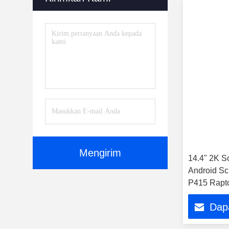
Mengirim
14.4" 2K Sc
Android Sc
P415 Rapto
Multimedia
Dap
Player