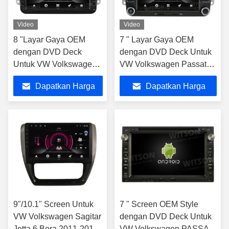
Video
Video
8 "Layar Gaya OEM
7 " Layar Gaya OEM
dengan DVD Deck
dengan DVD Deck Untuk
Untuk VW Volkswagen
VW Volkswagen Passat
Passat B6 Passat B7
B6 Passat B7 Caddy
Dapatkan Harga
Dapatkan Harga
Caddy
Sagitar Golf 5 Golf 6
Tiguan Touran Jetta
Terbaik
Terbaik
9"/10.1" Screen Untuk
7 " Screen OEM Style
VW Volkswagen Sagitar
dengan DVD Deck Untuk
Jetta 6 Bora 2011-2018
VW Volkswagen PASSAT