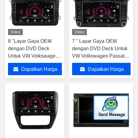
Video
Video
8 "Layar Gaya OEM
7 " Layar Gaya OEM
dengan DVD Deck
dengan DVD Deck Untuk
Untuk VW Volkswagen
VW Volkswagen Passat
Passat B6 Passat B7
B6 Passat B7 Caddy
Dapatkan Harga
Dapatkan Harga
Caddy
Sagitar Golf 5 Golf 6
Tiguan Touran Jetta
Terbaik
Terbaik