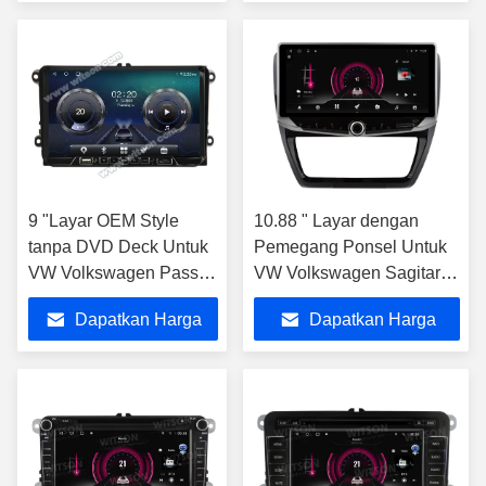
Terbaik
Terbaik
9 "Layar OEM Style
10.88 " Layar dengan
tanpa DVD Deck Untuk
Pemegang Ponsel Untuk
VW Volkswagen Passat
VW Volkswagen Sagitar
B6 Passat B7 Caddy
Jetta 6 Bora 2011-2018
Dapatkan Harga
Dapatkan Harga
Sagitar Golf 5
Stereo Mobil
Terbaik
Terbaik