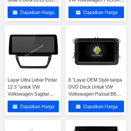
Mobil Multimedia Stereo
B5 Golf 4 Polo Bora Jetta
Dapatkan Harga
Dapatkan Harga
Terbaik
Terbaik
Layar Ultra Lebar Pintar
8 "Layar OEM Style tanpa
12.3 "untuk VW
DVD Deck Untuk VW
Volkswagen Sagitar
Volkswagen Passat B6
Jetta 6 Bora 2011-2018
Passat B7
Dapatkan Harga
Dapatkan Harga
Stereo Mobil
Terbaik
Terbaik