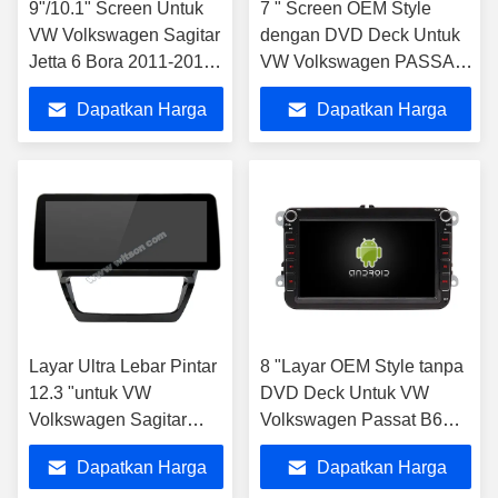
9"/10.1" Screen Untuk
7 " Screen OEM Style
VW Volkswagen Sagitar
dengan DVD Deck Untuk
Jetta 6 Bora 2011-2018
VW Volkswagen PASSAT
Mobil Multimedia Stereo
B5 Golf 4 Polo Bora Jetta
Dapatkan Harga
Dapatkan Harga
Terbaik
Terbaik
Layar Ultra Lebar Pintar
8 "Layar OEM Style tanpa
12.3 "untuk VW
DVD Deck Untuk VW
Volkswagen Sagitar
Volkswagen Passat B6
Jetta 6 Bora 2011-2018
Passat B7
Dapatkan Harga
Dapatkan Harga
Stereo Mobil