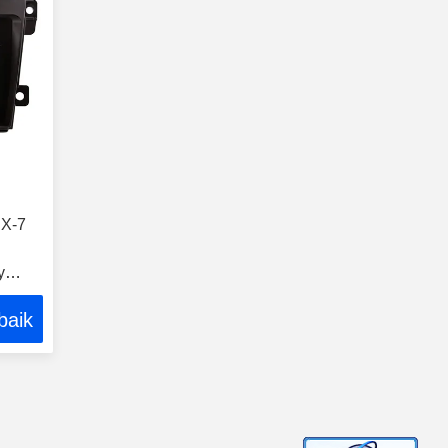
CX-7
y
baik