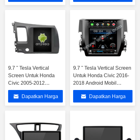
Terbaik
Terbaik
9.7 '' Tesla Vertical
9.7 '' Tesla Vertical Screen
Screen Untuk Honda
Untuk Honda Civic 2016-
Civic 2005-2012
2018 Android Mobil
Pengemudi Tangan Kiri
Multimedia Player
Dapatkan Harga
Dapatkan Harga
Pemutar Multimedia
Mobil Android
Terbaik
Terbaik