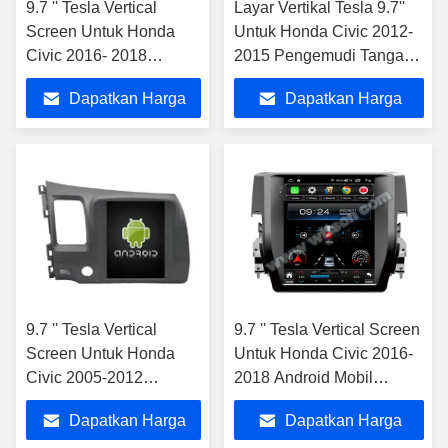
9.7 '' Tesla Vertical
Layar Vertikal Tesla 9.7''
Screen Untuk Honda
Untuk Honda Civic 2012-
Civic 2016- 2018
2015 Pengemudi Tangan
Android Mobil
Kiri Pemutar Multimedia
Dapatkan Harga
Dapatkan Harga
Multimedia Player
Mobil Android
Terbaik
Terbaik
9.7 '' Tesla Vertical
9.7 '' Tesla Vertical Screen
Screen Untuk Honda
Untuk Honda Civic 2016-
Civic 2005-2012
2018 Android Mobil
Pengemudi Tangan Kiri
Multimedia Player
Dapatkan Harga
Dapatkan Harga
Pemutar Multimedia