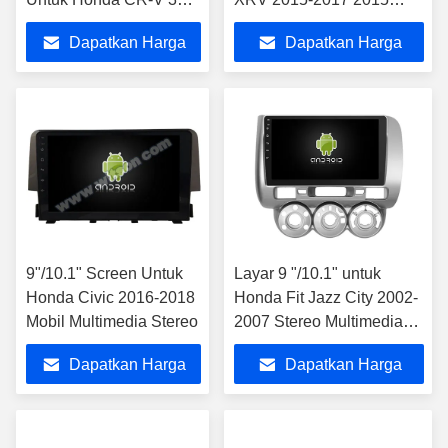
RE CRV 2007-2011
VEZEL Mobil Multimedia
Dapatkan Harga
Dapatkan Harga
Android Stereo Mobil
Stereo
Terbaik
Terbaik
9"/10.1" Screen Untuk
Layar 9 "/10.1" untuk
Honda Civic 2016-2018
Honda Fit Jazz City 2002-
Mobil Multimedia Stereo
2007 Stereo Multimedia
Mobil
Dapatkan Harga
Dapatkan Harga
Terbaik
Terbaik