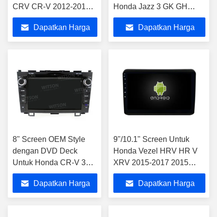
CRV CR-V 2012-2015
Honda Jazz 3 GK GH
Android Mobil
2015 - 2020 Fit 3 2013-
Dapatkan Harga
Dapatkan Harga
Multimedia Player
2020 Multimedia Stereo
Terbaik
Terbaik
8" Screen OEM Style
9"/10.1" Screen Untuk
dengan DVD Deck
Honda Vezel HRV HR V
Untuk Honda CR-V 3
XRV 2015-2017 2015
RE CRV 2007-2011
VEZEL Mobil Multimedia
Dapatkan Harga
Dapatkan Harga
Android Stereo Mobil
Stereo
Terbaik
Terbaik