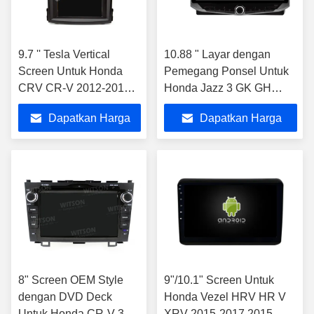
9.7 '' Tesla Vertical
10.88 " Layar dengan
Screen Untuk Honda
Pemegang Ponsel Untuk
CRV CR-V 2012-2015
Honda Jazz 3 GK GH
Android Mobil
2015 - 2020 Fit 3 2013-
Dapatkan Harga
Dapatkan Harga
Multimedia Player
2020 Multimedia Stereo
Terbaik
Terbaik
8" Screen OEM Style
9"/10.1" Screen Untuk
dengan DVD Deck
Honda Vezel HRV HR V
Untuk Honda CR-V 3
XRV 2015-2017 2015