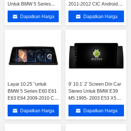
Untuk BMW 5 Series
2011-2012 CIC Android
F07 GT 2013-2017 NBT
Pemutar Multimedia
Dapatkan Harga
Dapatkan Harga
Multimedia Player
MONITOR Stereo
Terbaik
Terbaik
Layar 10.25 ''untuk
9' 10.1' 2' Screen Din Car
BMW 5 Series E60 E61
Stereo Untuk BMW E39
E63 E64 2009-2010 CIC
M5 1995- 2003 E53 X5
Pemutar Multimedia
2000-2007 1995-2003 M5
Dapatkan Harga
Dapatkan Harga
Android
2000-2007 X5 2000-2007
Terbaik
Terbaik