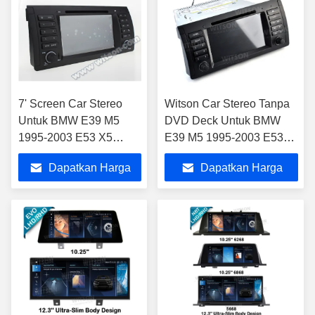
7' Screen Car Stereo
Witson Car Stereo Tanpa
Untuk BMW E39 M5
DVD Deck Untuk BMW
1995-2003 E53 X5
E39 M5 1995-2003 E53
2000-2007 Android
X5 2000-2007
Dapatkan Harga
Dapatkan Harga
DVD GPS Multimedia
Terbaik
Terbaik