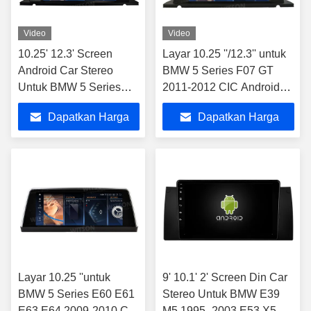
Video
Video
10.25' 12.3' Screen
Layar 10.25 ''/12.3'' untuk
Android Car Stereo
BMW 5 Series F07 GT
Untuk BMW 5 Series
2011-2012 CIC Android
F07 GT 2013-2017 NBT
Pemutar Multimedia
Dapatkan Harga
Dapatkan Harga
Multimedia Player
MONITOR Stereo
Terbaik
Terbaik
Layar 10.25 ''untuk
9' 10.1' 2' Screen Din Car
BMW 5 Series E60 E61
Stereo Untuk BMW E39
E63 E64 2009-2010 CIC
M5 1995- 2003 E53 X5