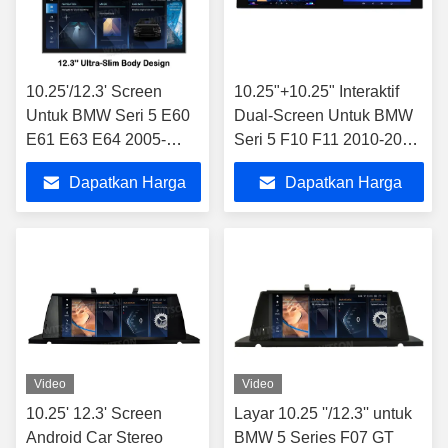
10.25'/12.3' Screen
10.25"+10.25" Interaktif
Untuk BMW Seri 5 E60
Dual-Screen Untuk BMW
E61 E63 E64 2005-
Seri 5 F10 F11 2010-2016
2009 CCC Android
Mobil Multimedia Stereo
Dapatkan Harga
Dapatkan Harga
Multimedia Player
GPS CarPlay Player
Terbaik
Terbaik
Video
Video
10.25' 12.3' Screen
Layar 10.25 ''/12.3'' untuk
Android Car Stereo
BMW 5 Series F07 GT