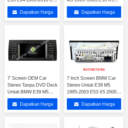
Pemutar Multimedia
2000-2007 1995-2003 M5
Dapatkan Harga
Dapatkan Harga
Android
2000-2007 X5 2000-2007
Terbaik
Terbaik
7' Screen OEM Car
7 Inch Screen BMW Car
Stereo Tanpa DVD Deck
Stereo Untuk E39 M5
Untuk BMW E39 M5
1995-2003 E53 X5 2000-
1995-2003 E53 X5
2007 Android Mobil DVD
Dapatkan Harga
Dapatkan Harga
2000-2007
GPS Multimedia
Terbaik
Terbaik