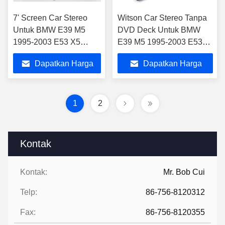
7' Screen Car Stereo
Witson Car Stereo Tanpa
Untuk BMW E39 M5
DVD Deck Untuk BMW
1995-2003 E53 X5
E39 M5 1995-2003 E53
2000-2007 Android
X5 2000-2007
Dapatkan Harga
Dapatkan Harga
DVD GPS Multimedia
Terbaik
Terbaik
1
2
Kontak
Kontak:
Mr. Bob Cui
Telp:
86-756-8120312
Fax:
86-756-8120355