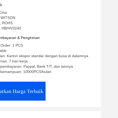
 Mobil Multimedia Stereo
uk
Cina
: WITSON
CE, ROHS
: HB/HV3240
mbayaran & Pengiriman
 Order: 1 PCS
able
ian: Karton ekspor standar dengan busa di dalamnya
man: 7 hari kerja
 pembayaran: Paypal, Bank T/T, dan lainnya
 kemampuan: 10000PCS/bulan
atkan Harga Terbaik