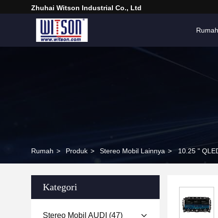
Zhuhai Witson Industrial Co., Ltd
Ruma
Rumah
>
Produk
>
Stereo Mobil Lainnya
>
10.25 " QLE
Kategori
Stereo Mobil AUDI
(47)