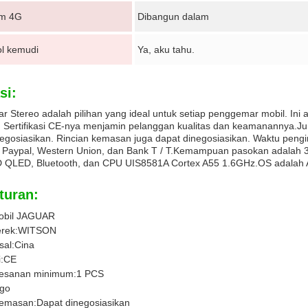
m 4G
Dibangun dalam
ol kemudi
Ya, aku tahu.
si:
r Stereo adalah pilihan yang ideal untuk setiap penggemar mobil. In
a. Sertifikasi CE-nya menjamin pelanggan kualitas dan keamanannya
egosiasikan. Rincian kemasan juga dapat dinegosiasikan. Waktu pengi
 Paypal, Western Union, dan Bank T / T.Kemampuan pasokan adalah 30
D QLED, Bluetooth, dan CPU UIS8581A Cortex A55 1.6GHz.OS adalah An
turan:
obil JAGUAR
rek:
WITSON
sal:
Cina
:
CE
esanan minimum:
1 PCS
go
kemasan:
Dapat dinegosiasikan