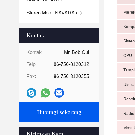
Mere
Stereo Mobil NAVARA
(1)
Kompa
Kontak
Siste
Kontak:
Mr. Bob Cui
CPU
Telp:
86-756-8120312
Tampi
Fax:
86-756-8120355
Ukura
Resolu
Hubungi sekarang
Radio
Masuk
Kirimkan Kami