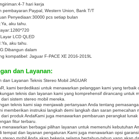
ngiriman:
4-7 hari kerja
n pembayaran:
Paypal, Western Union, Bank T/T
an Penyediaan:
30000 pcs setiap bulan
:
Ya, aku tahu.
layar:
1280*720
:
Layar LCD QLED
:
Ya, aku tahu.
G:
Dibangun dalam
ng kompatibel: Jaguar F-PACE XE 2016-2019
L
gan dan Layanan:
 dan Layanan Teknis Stereo Mobil JAGUAR
R, kami berdedikasi untuk menawarkan pelanggan kami yang terbaik 
ukungan teknis dan layanan kami yang komprehensif dirancang untuk
dari sistem stereo mobil mereka.
ngan teknis kami siap menjawab pertanyaan Anda tentang pemasangan
i memberikan instruksi langkah demi langkah dan saran pemecahan
 dari produk AndaKami juga menawarkan pembaruan perangkat lunak g
engan fitur terbaru.
a menawarkan berbagai pilihan layanan untuk memenuhi kebutuhan Anda
i di tempat dan layanan pengaturan.Kami juga menawarkan opsi garans
em stereo mobil Anda akan bekerja selama bertahun-tahun yang akan d