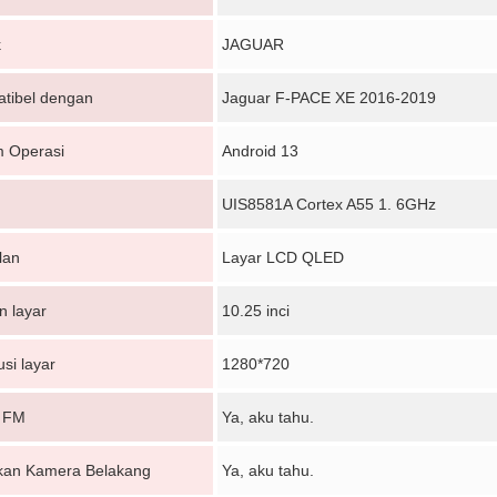
k
JAGUAR
tibel dengan
Jaguar F-PACE XE 2016-2019
m Operasi
Android 13
UIS8581A Cortex A55 1. 6GHz
lan
Layar LCD QLED
n layar
10.25 inci
si layar
1280*720
 FM
Ya, aku tahu.
an Kamera Belakang
Ya, aku tahu.