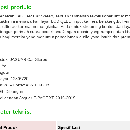
psi produk:
nalkan JAGUAR Car Stereo, sebuah tambahan revolusioner untuk mo
takhir ini menawarkan layar LCD QLED, input kamera belakang,built
ar Stereo.karena memungkinkan Anda untuk streaming konten dari laya
 dengan perintah suara sederhanaDengan desain yang ramping dan fitu
 bagi mereka yang menuntut pengalaman audio yang intuitif dan pre
duk: JAGUAR Car Stereo
: Ya
aguar
layar: 1280*720
8581A Cortex A55 1. 6GHz
G: Dibangun
el dengan Jaguar F-PACE XE 2016-2019
ter teknis:
ut Produk
Spesifikasi