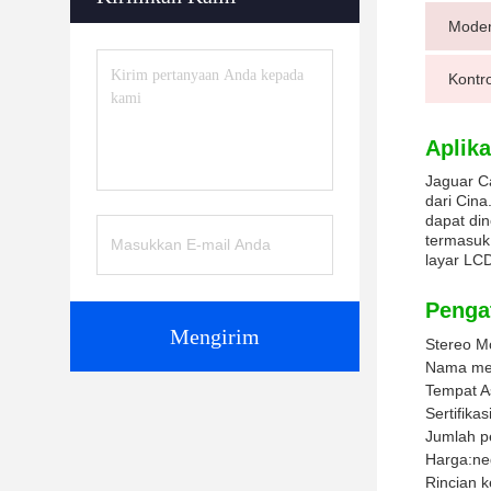
Mode
Kontr
Aplika
Jaguar Ca
dari Cin
dapat din
termasuk
layar LC
Penga
Mengirim
Stereo M
Nama me
Tempat A
Sertifikasi
Jumlah p
Harga:
ne
Rincian 