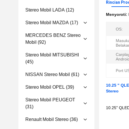
Rincian Pro
Stereo Mobil LADA
(12)
Menyoroti:
Stereo Mobil MAZDA
(17)
OS:
MERCEDES BENZ Stereo
Masuk
Mobil
(92)
Belaka
Carplay
Stereo Mobil MITSUBISHI
Android
(45)
Port U
NISSAN Stereo Mobil
(61)
10.25 " QL
Stereo Mobil OPEL
(39)
Stereo
Stereo Mobil PEUGEOT
(31)
10.25" QLED
Renault Mobil Stereo
(36)