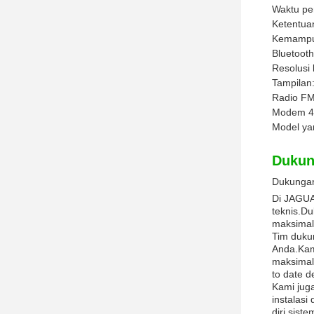
Waktu pe
Ketentua
Kemampu
Bluetooth
Resolusi 
Tampilan
Radio FM
Modem 4
Model ya
Dukun
Dukungan
Di JAGUA
teknis.D
maksimal 
Tim duku
Anda.Kam
maksimal
to date d
Kami jug
instalas
diri sist