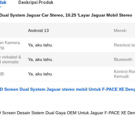
duk
Deskripsi Produk
Dual System Jaguar Car Stereo
,
10.25 'Layar Jaguar Mobil Stereo
Android 13
Merek:
an Kamera
Ya, aku tahu.
Resolusi la
ng:
 nirkabel &
Ya, aku tahu.
Bluetooth:
 otomatis:
Kontrol Ro
SB:
Ya, aku tahu.
Kemudi:
ED Screen Dual System Jaguar stereo mobil Untuk F-PACE XE Den
 Screen Desain Sistem Dual Gaya OEM Untuk Jaguar F-PACE XE Den