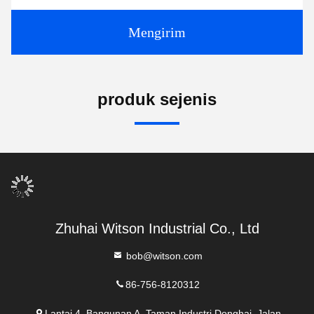
Mengirim
produk sejenis
Zhuhai Witson Industrial Co., Ltd
bob@witson.com
86-756-8120312
Lantai 4, Bangunan A, Taman Industri Donghai, Jalan