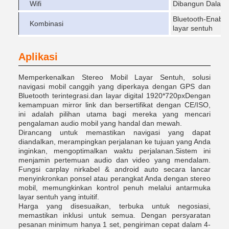
Wifi
Dibangun Dalam
Bluetooth-Enable
Kombinasi
layar sentuh
Aplikasi
Memperkenalkan Stereo Mobil Layar Sentuh, solusi
navigasi mobil canggih yang diperkaya dengan GPS dan
Bluetooth terintegrasi.dan layar digital 1920*720pxDengan
kemampuan mirror link dan bersertifikat dengan CE/ISO,
ini adalah pilihan utama bagi mereka yang mencari
pengalaman audio mobil yang handal dan mewah.
Dirancang untuk memastikan navigasi yang dapat
diandalkan, merampingkan perjalanan ke tujuan yang Anda
inginkan, mengoptimalkan waktu perjalanan.Sistem ini
menjamin pertemuan audio dan video yang mendalam.
Fungsi carplay nirkabel & android auto secara lancar
menyinkronkan ponsel atau perangkat Anda dengan stereo
mobil, memungkinkan kontrol penuh melalui antarmuka
layar sentuh yang intuitif.
Harga yang disesuaikan, terbuka untuk negosiasi,
memastikan inklusi untuk semua. Dengan persyaratan
pesanan minimum hanya 1 set, pengiriman cepat dalam 4-