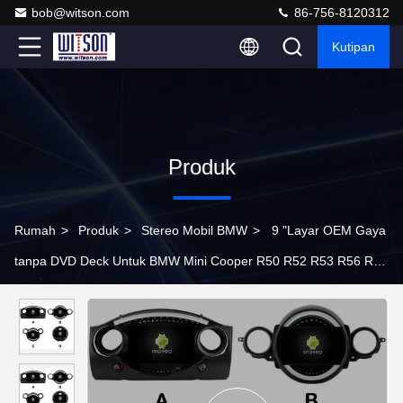
bob@witson.com
86-756-8120312
Kutipan
Produk
Rumah
>
Produk
>
Stereo Mobil BMW
>
9 "Layar OEM Gaya
tanpa DVD Deck Untuk BMW Mini Cooper R50 R52 R53 R56 R60
2000-2020