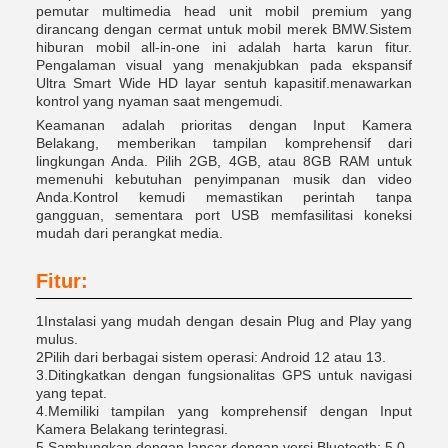
pemutar multimedia head unit mobil premium yang
dirancang dengan cermat untuk mobil merek BMW.Sistem
hiburan mobil all-in-one ini adalah harta karun fitur.
Pengalaman visual yang menakjubkan pada ekspansif
Ultra Smart Wide HD layar sentuh kapasitif.menawarkan
kontrol yang nyaman saat mengemudi.
Keamanan adalah prioritas dengan Input Kamera
Belakang, memberikan tampilan komprehensif dari
lingkungan Anda. Pilih 2GB, 4GB, atau 8GB RAM untuk
memenuhi kebutuhan penyimpanan musik dan video
Anda.Kontrol kemudi memastikan perintah tanpa
gangguan, sementara port USB memfasilitasi koneksi
mudah dari perangkat media.
Fitur:
1Instalasi yang mudah dengan desain Plug and Play yang
mulus.
2Pilih dari berbagai sistem operasi: Android 12 atau 13.
3.Ditingkatkan dengan fungsionalitas GPS untuk navigasi
yang tepat.
4.Memiliki tampilan yang komprehensif dengan Input
Kamera Belakang terintegrasi.
5.Sambungkan dengan lancar dengan versi Bluetooth: 5.0.