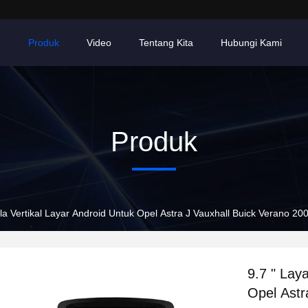
h
Produk
Video
Tentang Kita
Hubungi Kami
Produk
sla Vertikal Layar Android Untuk Opel Astra J Vauxhall Buick Verano 2
9.7 " Lay
Opel Astr