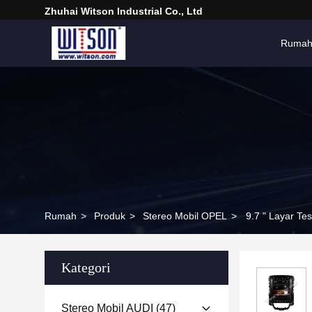
Zhuhai Witson Industrial Co., Ltd
Ruma
Rumah
>
Produk
>
Stereo Mobil OPEL
>
9.7 " Layar Te
Kategori
Stereo Mobil AUDI
(47)