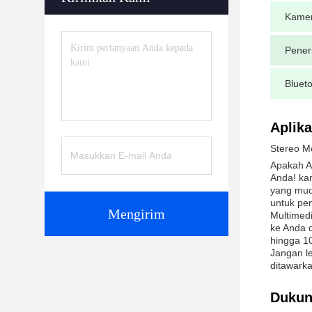
Kamer
Pener
Bluet
Aplika
Stereo M
Apakah A
Anda! kam
yang mud
untuk pe
Mengirim
Multimedi
ke Anda d
hingga 10
Jangan le
ditawark
Dukun