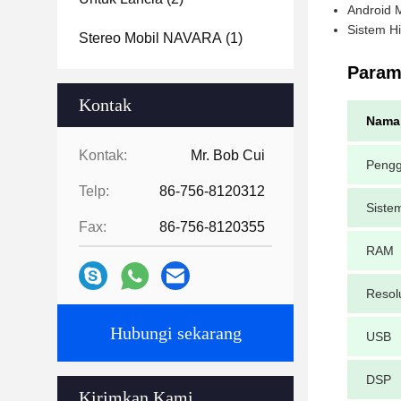
Android M
Sistem H
Stereo Mobil NAVARA
(1)
Parame
Kontak
Nama
Kontak:
Mr. Bob Cui
Peng
Telp:
86-756-8120312
Siste
Fax:
86-756-8120355
RAM
Resol
Hubungi sekarang
USB
DSP
Kirimkan Kami