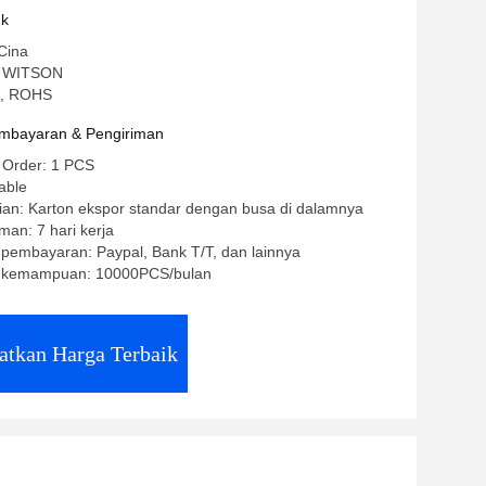
reo
uk
Cina
: WITSON
CE, ROHS
mbayaran & Pengiriman
 Order: 1 PCS
able
ian: Karton ekspor standar dengan busa di dalamnya
man: 7 hari kerja
 pembayaran: Paypal, Bank T/T, dan lainnya
 kemampuan: 10000PCS/bulan
atkan Harga Terbaik