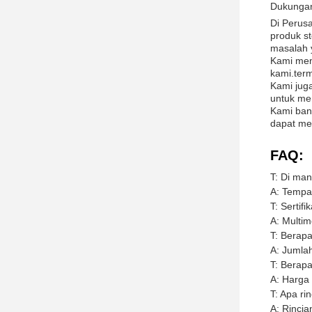
Dukungan
Di Perus
produk s
masalah 
Kami mem
kami.ter
Kami jug
untuk me
Kami ban
dapat me
FAQ:
T: Di man
A: Tempat
T: Sertif
A: Multim
T: Berap
A: Jumlah
T: Berapa
A: Harga 
T: Apa r
A: Rinci