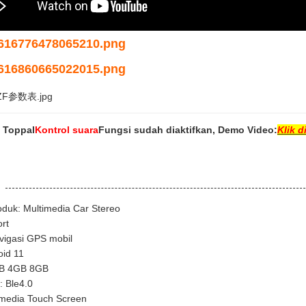
o Toppal
Kontrol suara
Fungsi sudah diaktifkan, Demo Video:
Klik di
duk: Multimedia Car Stereo
rt
vigasi GPS mobil
oid 11
B 4GB 8GB
: Ble4.0
imedia Touch Screen