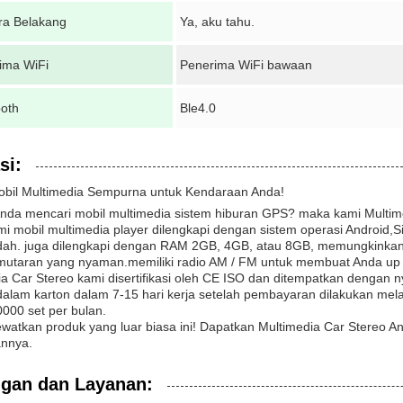
a Belakang
Ya, aku tahu.
ima WiFi
Penerima WiFi bawaan
ooth
Ble4.0
si:
obil Multimedia Sempurna untuk Kendaraan Anda!
nda mencari mobil multimedia sistem hiburan GPS? maka kami Multime
i mobil multimedia player dilengkapi dengan sistem operasi Android,
ah. juga dilengkapi dengan RAM 2GB, 4GB, atau 8GB, memungkinkan
mutaran yang nyaman.memiliki radio AM / FM untuk membuat Anda up t
a Car Stereo kami disertifikasi oleh CE ISO dan ditempatkan dengan n
alam karton dalam 7-15 hari kerja setelah pembayaran dilakukan mela
000 set per bulan.
watkan produk yang luar biasa ini! Dapatkan Multimedia Car Stereo A
annya.
gan dan Layanan: