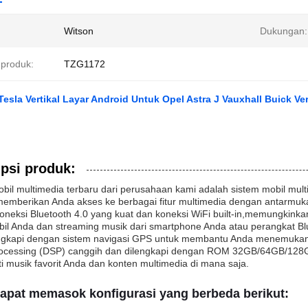
Witson
Dukungan:
produk:
TZG1172
 Tesla Vertikal Layar Android Untuk Opel Astra J Vauxhall Buick V
psi produk:
obil multimedia terbaru dari perusahaan kami adalah sistem mobil mu
emberikan Anda akses ke berbagai fitur multimedia dengan antarmuka p
oneksi Bluetooth 4.0 yang kuat dan koneksi WiFi built-in,memungkin
il Anda dan streaming musik dari smartphone Anda atau perangkat Blue
engkapi dengan sistem navigasi GPS untuk membantu Anda menemukan ja
rocessing (DSP) canggih dan dilengkapi dengan ROM 32GB/64GB/12
 musik favorit Anda dan konten multimedia di mana saja.
apat memasok konfigurasi yang berbeda berikut: