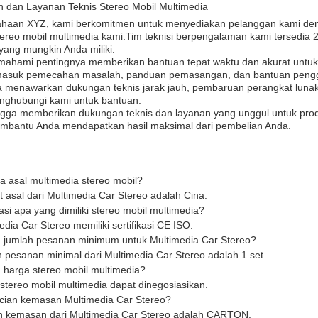
 dan Layanan Teknis Stereo Mobil Multimedia
ahaan XYZ, kami berkomitmen untuk menyediakan pelanggan kami deng
tereo mobil multimedia kami.Tim teknisi berpengalaman kami tersedi
yang mungkin Anda miliki.
ahami pentingnya memberikan bantuan tepat waktu dan akurat untu
masuk pemecahan masalah, panduan pemasangan, dan bantuan peng
a menawarkan dukungan teknis jarak jauh, pembaruan perangkat lunak,
nghubungi kami untuk bantuan.
gga memberikan dukungan teknis dan layanan yang unggul untuk produ
mbantu Anda mendapatkan hasil maksimal dari pembelian Anda.
a asal multimedia stereo mobil?
 asal dari Multimedia Car Stereo adalah Cina.
ikasi apa yang dimiliki stereo mobil multimedia?
edia Car Stereo memiliki sertifikasi CE ISO.
a jumlah pesanan minimum untuk Multimedia Car Stereo?
 pesanan minimal dari Multimedia Car Stereo adalah 1 set.
 harga stereo mobil multimedia?
stereo mobil multimedia dapat dinegosiasikan.
incian kemasan Multimedia Car Stereo?
an kemasan dari Multimedia Car Stereo adalah CARTON.