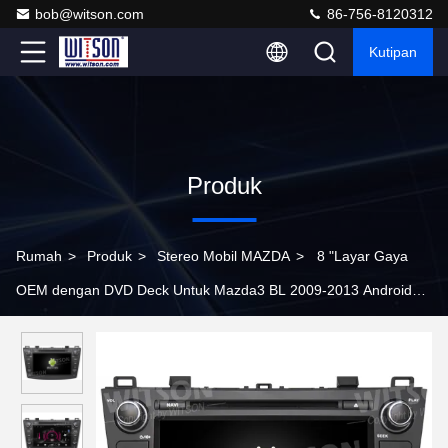
bob@witson.com
86-756-8120312
Kutipan
Produk
Rumah
>
Produk
>
Stereo Mobil MAZDA
>
8 "Layar Gaya
OEM dengan DVD Deck Untuk Mazda3 BL 2009-2013 Android
Mobil DVD GPS Multimedia Stereo