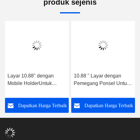
produk sejenis
Layar 10.88" dengan
10.88 " Layar dengan
Mobile HolderUntuk
Pemegang Ponsel Untuk
Mazda 3 2004- 2009
Mazda3 BL 2009 - 2013
Multimedia Stereo
Multimedia Stereo GPS
k
Dapatkan Harga Terbaik
Dapatkan Harga Terbaik
CarPlay Player