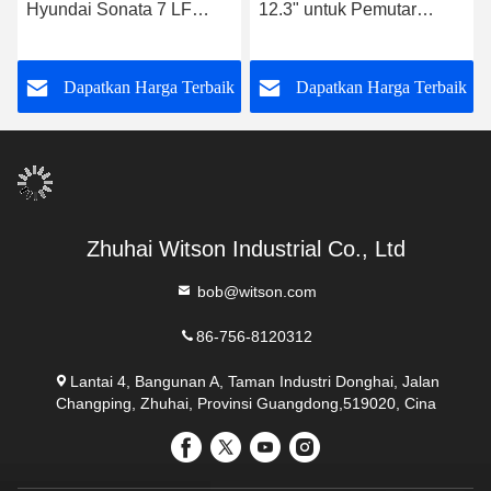
Hyundai Sonata 7 LF
12.3" untuk Pemutar
Pengemudi Kiri 2014-
Stereo Mobil Hyundai
2017 Mobil Multimedia
Sonata 7 LF 2014- 2017
k
Dapatkan Harga Terbaik
Dapatkan Harga Terbaik
Stereo
Zhuhai Witson Industrial Co., Ltd
bob@witson.com
86-756-8120312
Lantai 4, Bangunan A, Taman Industri Donghai, Jalan
Changping, Zhuhai, Provinsi Guangdong,519020, Cina