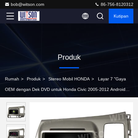
bob@witson.com
86-756-8120312
Kutipan
Produk
Rumah
>
Produk
>
Stereo Mobil HONDA
>
Layar 7 "Gaya
OEM dengan Dek DVD untuk Honda Civic 2005-2012 Android
DVD Mobil GPS Multimedia Stereo