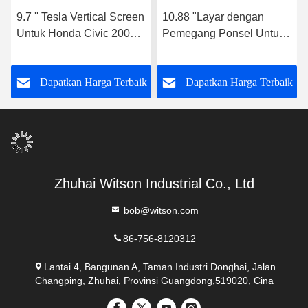
9.7 '' Tesla Vertical Screen
10.88 "Layar dengan
Untuk Honda Civic 2005-
Pemegang Ponsel Untuk
2012 Pengemudi Tangan
Honda Civic 2016-2018
Kiri Pemutar Multimedia
Multimedia Stereo
k
Dapatkan Harga Terbaik
Dapatkan Harga Terbaik
Mobil Android
Zhuhai Witson Industrial Co., Ltd
bob@witson.com
86-756-8120312
Lantai 4, Bangunan A, Taman Industri Donghai, Jalan
Changping, Zhuhai, Provinsi Guangdong,519020, Cina