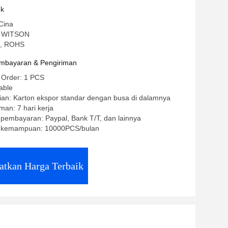
uk
Cina
: WITSON
CE, ROHS
mbayaran & Pengiriman
 Order: 1 PCS
able
ian: Karton ekspor standar dengan busa di dalamnya
man: 7 hari kerja
 pembayaran: Paypal, Bank T/T, dan lainnya
 kemampuan: 10000PCS/bulan
atkan Harga Terbaik