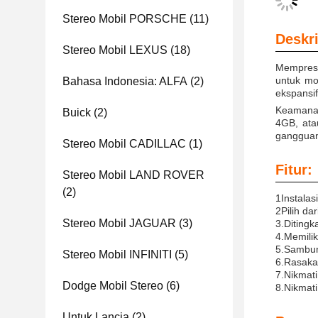
Stereo Mobil PORSCHE
(11)
Deskri
Stereo Mobil LEXUS
(18)
Memprese
untuk mo
Bahasa Indonesia: ALFA
(2)
ekspansi
Keamanan
Buick
(2)
4GB, ata
gangguan
Stereo Mobil CADILLAC
(1)
Fitur:
Stereo Mobil LAND ROVER
(2)
1Instala
2Pilih da
Stereo Mobil JAGUAR
(3)
3.Ditingk
4.Memilik
5.
Sambung
Stereo Mobil INFINITI
(5)
6.
Rasakan
7.
Nikmati
Dodge Mobil Stereo
(6)
8.
Nikmati
Untuk Lancia
(2)