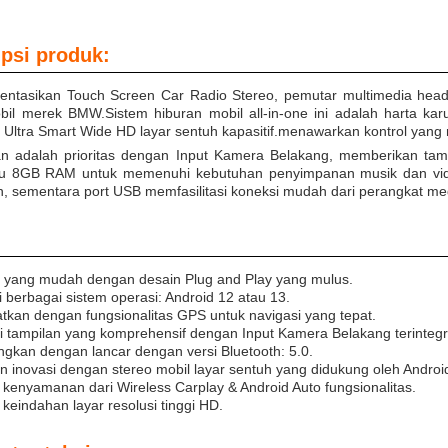
psi produk:
ntasikan Touch Screen Car Radio Stereo, pemutar multimedia head
bil merek BMW.Sistem hiburan mobil all-in-one ini adalah harta ka
f Ultra Smart Wide HD layar sentuh kapasitif.menawarkan kontrol ya
 adalah prioritas dengan Input Kamera Belakang, memberikan tampi
u 8GB RAM untuk memenuhi kebutuhan penyimpanan musik dan vide
, sementara port USB memfasilitasi koneksi mudah dari perangkat me
si yang mudah dengan desain Plug and Play yang mulus.
ri berbagai sistem operasi: Android 12 atau 13.
atkan dengan fungsionalitas GPS untuk navigasi yang tepat.
i tampilan yang komprehensif dengan Input Kamera Belakang terintegr
kan dengan lancar dengan versi Bluetooth: 5.0.
 inovasi dengan stereo mobil layar sentuh yang didukung oleh Androi
 kenyamanan dari Wireless Carplay & Android Auto fungsionalitas.
 keindahan layar resolusi tinggi HD.