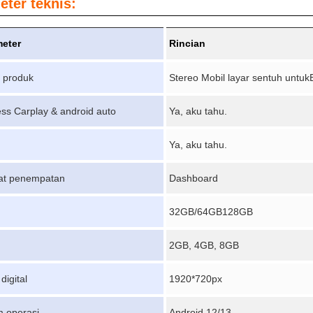
ter teknis:
eter
Rincian
 produk
Stereo Mobil layar sentuh untuk
ess Carplay & android auto
Ya, aku tahu.
Ya, aku tahu.
at penempatan
Dashboard
32GB/64GB128GB
2GB, 4GB, 8GB
digital
1920*720px
m operasi
Android 12/13