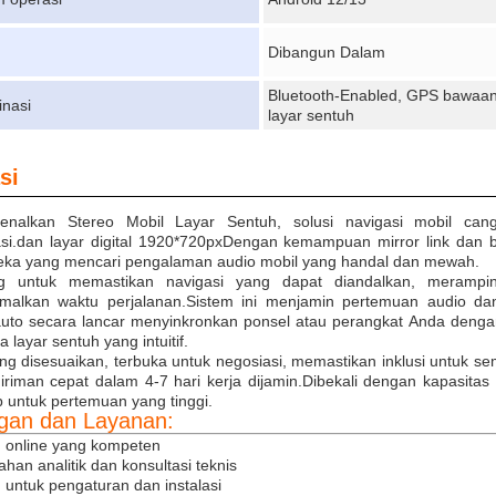
Dibangun Dalam
Bluetooth-Enabled, GPS bawaan,
nasi
layar sentuh
si
enalkan Stereo Mobil Layar Sentuh, solusi navigasi mobil ca
rasi.dan layar digital 1920*720pxDengan kemampuan mirror link dan be
eka yang mencari pengalaman audio mobil yang handal dan mewah.
ng untuk memastikan navigasi yang dapat diandalkan, merampin
malkan waktu perjalanan.Sistem ini menjamin pertemuan audio da
auto secara lancar menyinkronkan ponsel atau perangkat Anda denga
 layar sentuh yang intuitif.
ng disesuaikan, terbuka untuk negosiasi, memastikan inklusi untuk
giriman cepat dalam 4-7 hari kerja dijamin.Dibekali dengan kapasita
 untuk pertemuan yang tinggi.
gan dan Layanan:
 online yang kompeten
han analitik dan konsultasi teknis
untuk pengaturan dan instalasi