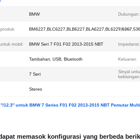
BMW
Dukungan:
produk:
BM6227,BLC6227,BLB6227,BLA6227,BL6227,6267,53
Warna:
untuk mobil:
BMW Seri 7 F01 F02 2013-2015 NBT
Impedansi:
Tambahan, USB, Bluetooth
Keluaran:
Sinyal untu
7 Seri
kebisingan
Stereo
 ''/12.3'' untuk BMW 7 Series F01 F02 2013-2015 NBT Pemutar Mul
dapat memasok konfigurasi yang berbeda berik