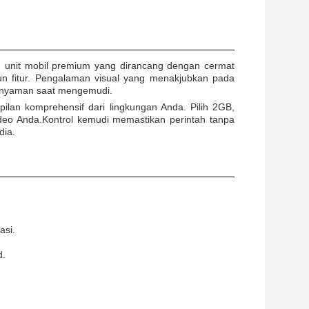
 unit mobil premium yang dirancang dengan cermat
run fitur. Pengalaman visual yang menakjubkan pada
ng nyaman saat mengemudi.
lan komprehensif dari lingkungan Anda. Pilih 2GB,
o Anda.Kontrol kemudi memastikan perintah tanpa
dia.
asi.
d.