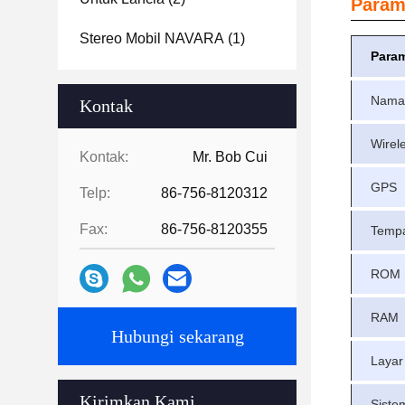
Parame
Stereo Mobil NAVARA
(1)
Param
Nama
Kontak
Wirel
Kontak:
Mr. Bob Cui
GPS
Telp:
86-756-8120312
Fax:
86-756-8120355
Temp
ROM
RAM
Hubungi sekarang
Layar 
Kirimkan Kami
Siste