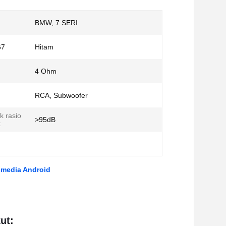
BMW, 7 SERI
67
Hitam
4 Ohm
RCA, Subwoofer
k rasio
>95dB
:
timedia Android
ut: