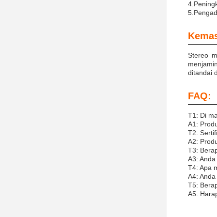
4.Pening
5.Pengad
Kemas
Stereo m
menjamin
ditandai 
FAQ:
T1: Di ma
A1: Produ
T2: Serti
A2: Produ
T3: Berap
A3: Anda
T4: Apa 
A4: Anda
T5: Bera
A5: Harap