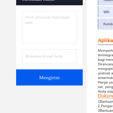
Wifi
Kombi
Aplika
Memperk
terinteg
bagi mer
Diranca
mengopti
android 
Mengirim
antarmuka
Harga ya
set, pen
Anda siap
Dukun
1Bantuan
2.Pengara
3Bantuan 