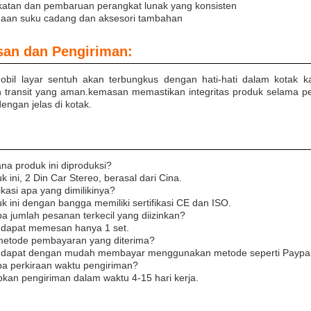
katan dan pembaruan perangkat lunak yang konsisten
aan suku cadang dan aksesori tambahan
an dan Pengiriman:
obil layar sentuh akan terbungkus dengan hati-hati dalam kotak ka
 transit yang aman.kemasan memastikan integritas produk selama pe
dengan jelas di kotak.
na produk ini diproduksi?
k ini, 2 Din Car Stereo, berasal dari Cina.
fikasi apa yang dimilikinya?
k ini dengan bangga memiliki sertifikasi CE dan ISO.
a jumlah pesanan terkecil yang diizinkan?
 dapat memesan hanya 1 set.
metode pembayaran yang diterima?
 dapat dengan mudah membayar menggunakan metode seperti Paypal, 
pa perkiraan waktu pengiriman?
kan pengiriman dalam waktu 4-15 hari kerja.