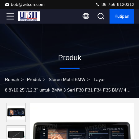
bob@witson.com
86-756-8120312
Kutipan
Produk
Rumah
>
Produk
>
Stereo Mobil BMW
>
Layar
8.8'/10.25''/12.3'' untuk BMW 3 Seri F30 F31 F34 F35 BMW 4
Seri F32 F33 F36 2013-2016 NBT