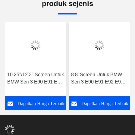
produk sejenis
10.25"/12.3'' Screen Untuk
8.8' Screen Untuk BMW
BMW Seri 3 E90 E91 E92
Seri 3 E90 E91 E92 E93
2009-2010 CIC Android
2009-2012 BMW Seri 5
Multimedia Player
E60 E61 E63 E64 2009-
k
Dapatkan Harga Terbaik
Dapatkan Harga Terbaik
2010 Original CIC System
Android Multimedia Player