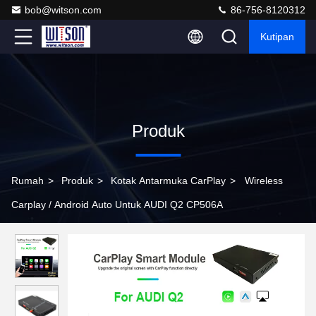
bob@witson.com
86-756-8120312
Kutipan
Produk
Rumah
>
Produk
>
Kotak Antarmuka CarPlay
>
Wireless
Carplay / Android Auto Untuk AUDI Q2 CP506A