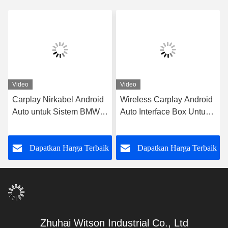
Video
Video
Carplay Nirkabel Android
Wireless Carplay Android
Auto untuk Sistem BMW
Auto Interface Box Untuk
CIC Layar 6,5/8,8 inci
Peugeot 2008 2008 508
DS5 2013-2017
k
Dapatkan Harga Terbaik
Dapatkan Harga Terbaik
Zhuhai Witson Industrial Co., Ltd