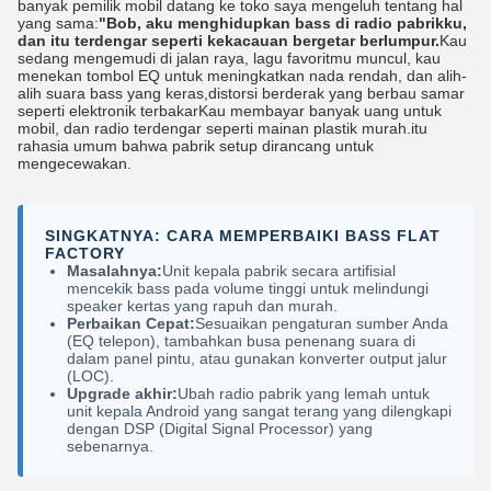
banyak pemilik mobil datang ke toko saya mengeluh tentang hal
yang sama:
"Bob, aku menghidupkan bass di radio pabrikku,
dan itu terdengar seperti kekacauan bergetar berlumpur.
Kau
sedang mengemudi di jalan raya, lagu favoritmu muncul, kau
menekan tombol EQ untuk meningkatkan nada rendah, dan alih-
alih suara bass yang keras,distorsi berderak yang berbau samar
seperti elektronik terbakarKau membayar banyak uang untuk
mobil, dan radio terdengar seperti mainan plastik murah.itu
rahasia umum bahwa pabrik setup dirancang untuk
mengecewakan.
SINGKATNYA: CARA MEMPERBAIKI BASS FLAT
FACTORY
Masalahnya:
Unit kepala pabrik secara artifisial
mencekik bass pada volume tinggi untuk melindungi
speaker kertas yang rapuh dan murah.
Perbaikan Cepat:
Sesuaikan pengaturan sumber Anda
(EQ telepon), tambahkan busa penenang suara di
dalam panel pintu, atau gunakan konverter output jalur
(LOC).
Upgrade akhir:
Ubah radio pabrik yang lemah untuk
unit kepala Android yang sangat terang yang dilengkapi
dengan DSP (Digital Signal Processor) yang
sebenarnya.