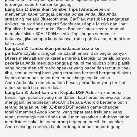
terdengar seperti konser langsung.
Langkah 1: Bersihkan Sumber Input Anda.
Sebelum
menyentuh kabel tunggal, periksa ponsel Anda. Jika Anda
streaming melalui Bluetooth atau CarPlay, masuk ke pengaturan
aplikasi musik Anda (seperti Spotify atau Apple Music) dan lihat
Equalizer bawaan.Atur ke "Bass Booster" atau secara manual
memukul slider 60Hz100Hz sedikitTapi jangan sampai ke
batasnya, jika sampai ke batasnya, radio pabrik akan mematikan
lebih awal.
Langkah 2: Tambahkan pemadaman suara ke
pintu.
Percayalah, langkah ini adalah emas, dan begitu banyak
DIYers melewatkannya karena mereka berpikir itu terlalu banyak
pekerjaan.Anda menutup rongga pintuIni mengubah pintu plastik
yang bocor menjadi ruang speaker yang padat dan tertutup tiba-
tiba, semua energi bass yang terbuang berhenti bergetar di pintu
logam dan benar-benar menembak langsung ke kabin
Anda.Anda akan mendapatkan besar, perbedaan yang terlihat
untuk seperti tiga puluh dolar.
Langkah 3: Jatuhkan Unit Kepala DSP Asli.
Jika kau benar-
benar ingin pukulan yang mendalam, kau harus melewatkan atau
mengganti pemrosesan stok.Unit kepala Android bertema putih
terang dengan built-in 32-band DSP adalah game-changer
totalIni memberi Anda kontrol yang tepat atas frekuensi yang
tepat, memungkinkan Anda untuk meningkatkan sub-bass tanpa
mendistorsi vokal.Ini mendorong tegangan bersih ke speaker
Anda sehingga mereka tidak terdengar benar-benar tegang.