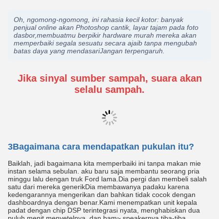
Oh, ngomong-ngomong, ini rahasia kecil kotor: banyak
penjual online akan Photoshop cantik, layar tajam pada foto
dasbor,membuatmu berpikir hardware murah mereka akan
memperbaiki segala sesuatu secara ajaib tanpa mengubah
batas daya yang mendasariJangan terpengaruh.
Jika sinyal sumber sampah, suara akan
selalu sampah.
3Bagaimana cara mendapatkan pukulan itu?
Baiklah, jadi bagaimana kita memperbaiki ini tanpa makan mie
instan selama sebulan. aku baru saja membantu seorang pria
minggu lalu dengan truk Ford lama.Dia pergi dan membeli salah
satu dari mereka generikDia membawanya padaku karena
kedengarannya mengerikan dan bahkan tidak cocok dengan
dashboardnya dengan benar.Kami menempatkan unit kepala
padat dengan chip DSP terintegrasi nyata, menghabiskan dua
puluh menit menyetelnya, dan bam~ speakernya tiba-tiba