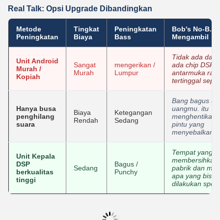
Real Talk: Opsi Upgrade Dibandingkan
Metode
Tingkat
Peningkatan
Bob's No-B.S.
Peningkatan
Biaya
Bass
Mengambil
Tidak ada daya,
Unit Android
Sangat
mengerikan /
ada chip DSP, 
Murah /
Murah
Lumpur
antarmuka radi
Kopiah
tertinggal sepert
Bang bagus un
Hanya busa
uangmu. itu
Biaya
Ketegangan
penghilang
menghentikan 
Rendah
Sedang
suara
pintu yang
menyebalkan.
Tempat yang b
Unit Kepala
membersihkan 
DSP
Bagus /
Sedang
pabrik dan me
berkualitas
Punchy
apa yang bisa
tinggi
dilakukan spea