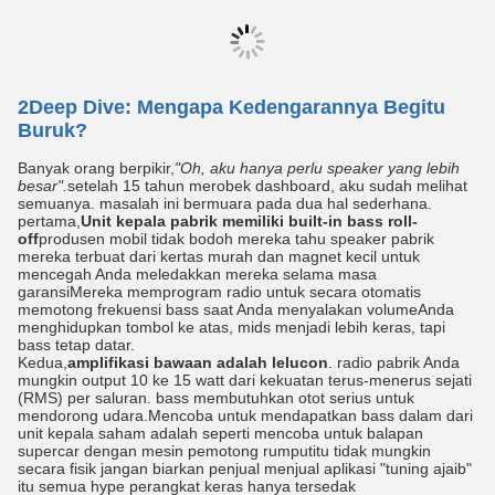
2Deep Dive: Mengapa Kedengarannya Begitu
Buruk?
Banyak orang berpikir,
"Oh, aku hanya perlu speaker yang lebih
besar".
setelah 15 tahun merobek dashboard, aku sudah melihat
semuanya. masalah ini bermuara pada dua hal sederhana.
pertama,
Unit kepala pabrik memiliki built-in bass roll-
off
produsen mobil tidak bodoh mereka tahu speaker pabrik
mereka terbuat dari kertas murah dan magnet kecil untuk
mencegah Anda meledakkan mereka selama masa
garansiMereka memprogram radio untuk secara otomatis
memotong frekuensi bass saat Anda menyalakan volumeAnda
menghidupkan tombol ke atas, mids menjadi lebih keras, tapi
bass tetap datar.
Kedua,
amplifikasi bawaan adalah lelucon
. radio pabrik Anda
mungkin output 10 ke 15 watt dari kekuatan terus-menerus sejati
(RMS) per saluran. bass membutuhkan otot serius untuk
mendorong udara.Mencoba untuk mendapatkan bass dalam dari
unit kepala saham adalah seperti mencoba untuk balapan
supercar dengan mesin pemotong rumputitu tidak mungkin
secara fisik jangan biarkan penjual menjual aplikasi "tuning ajaib"
itu semua hype perangkat keras hanya tersedak